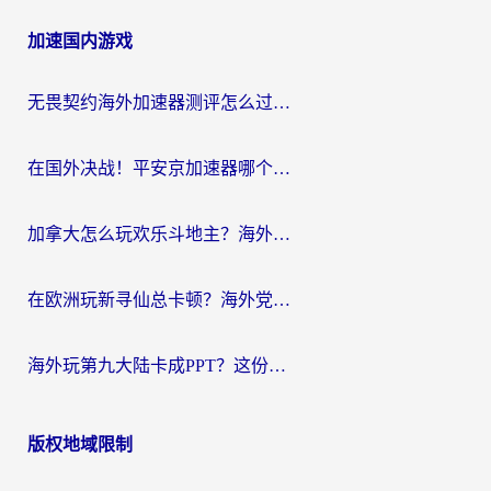
章
加速国内游戏
导
航
无畏契约海外加速器测评怎么过？海外玩家亲测实用指南（附小众技巧）
在国外决战！平安京加速器哪个好用一点？老玩家亲测番茄加速器全解析
加拿大怎么玩欢乐斗地主？海外党国服游戏加速终极指南（附绝地求生未来之役300英雄实测）
在欧洲玩新寻仙总卡顿？海外党必看的国服游戏加速全攻略
海外玩第九大陆卡成PPT？这份网络加速指南帮你丝滑上分
版权地域限制