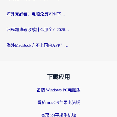
海外党必看：电脑免费VPN下载指南+回国加速器选择全攻略，告别地区限制
归雁加速器改成什么那个？2026海外党回国加速全攻略：告别地区限制，轻松刷剧玩游戏
海外MacBook连不上国内APP？选对回国VPN，告别地区限制的烦恼
下载应用
番茄 Windows PC电脑版
番茄 macOS苹果电脑版
番茄 ios苹果手机版