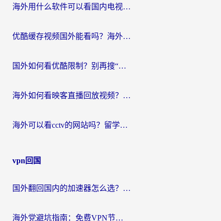
海外用什么软件可以看国内电视？留学生亲测有效的追剧自由指南
优酷缓存视频国外能看吗？海外党追剧看片的终极解决方案来了
国外如何看优酷限制？别再搜“在日本哪个软件可以看中国电视剧”，这篇教你搞定
海外如何看映客直播回放视频？这份攻略帮你搞定（附腾讯优酷观看技巧）
海外可以看cctv的网站吗？留学生亲测有效的回国追剧方案
vpn回国
国外翻回国内的加速器怎么选？海外党亲测实用指南，告别地域限制
海外党避坑指南：免费VPN节点真的靠谱吗？教你选对回国加速器无缝访问国内资源