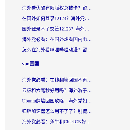
海外看优酷有限版权总被卡？留学生亲测有效的回国加速器选择指南
在国外如何登录12123？海外党必备的回国加速实用指南
国外登录不了交管12123？海外华人亲测有效的回国加速器选择指南
海外党必看：在国外想看国内电视剧用什么软件？3步解决地域限制
怎么在海外看哔哩哔哩动漫？留学生亲测有效的回国加速方案
vpn回国
海外党必看：在线翻墙回国不再难！教你选对加速器无缝刷国内资源
云极和六毫秒好用吗？海外游子解锁国内资源的真实答案
Ubuntu翻墙回国攻略：海外党如何选对加速器，无缝刷国内剧玩游戏？
归雁加速器怎么用不了了？别慌，这篇指南教你如何丝滑“回家”
海外党必看：斧牛和ChickCN好用吗？3款热门加速器实测+番茄加速器深度体验