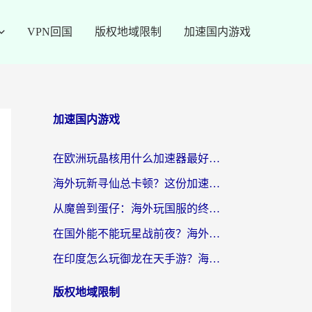
VPN回国
版权地域限制
加速国内游戏
加速国内游戏
在欧洲玩晶核用什么加速器最好呢？一个老玩家的真心话
海外玩新寻仙总卡顿？这份加速器选择指南让你秒回国服流畅体验
从魔兽到蛋仔：海外玩国服的终极加速指南，找到你的专属高速通道
在国外能不能玩星战前夜？海外党国服游戏不卡顿的秘密武器在这里
在印度怎么玩御龙在天手游？海外党畅玩国服的终极生存指南
版权地域限制