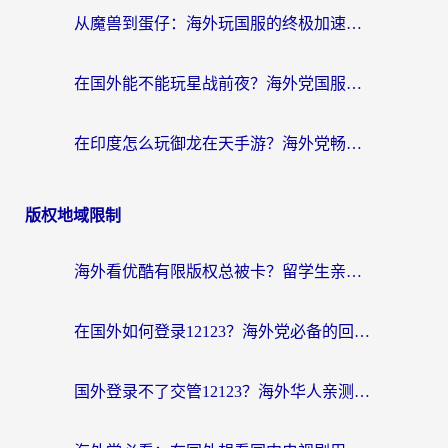
从魔兽到蛋仔：海外玩国服的终极加速指南，找到你的专属高速通道
在国外能不能玩星战前夜？海外党国服游戏不卡顿的秘密武器在这里
在印度怎么玩御龙在天手游？海外党畅玩国服的终极生存指南
版权地域限制
海外看优酷有限版权总被卡？留学生亲测有效的回国加速器选择指南
在国外如何登录12123？海外党必备的回国加速实用指南
国外登录不了交管12123？海外华人亲测有效的回国加速器选择指南