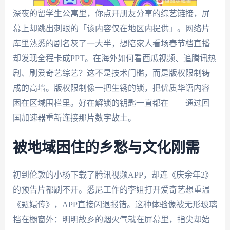
深夜的留学生公寓里，你点开朋友分享的综艺链接，屏
幕上却跳出刺眼的「该内容仅在地区内提供」。网络片
库里熟悉的剧名灰了一大半，想陪家人看场春节档直播
却发现全程卡成PPT。在海外如何看西瓜视频、追腾讯热
剧、刷爱奇艺综艺？这不是技术门槛，而是版权限制铸
成的高墙。版权限制像一把生锈的锁，把优质华语内容
困在区域围栏里。好在解锁的钥匙一直都在——通过回
国加速器重新连接那片数字故土。
被地域困住的乡愁与文化刚需
初到伦敦的小杨下载了腾讯视频APP，却连《庆余年2》
的预告片都刷不开。悉尼工作的李姐打开爱奇艺想重温
《甄嬛传》，APP直接闪退报错。这种体验像被无形玻璃
挡在橱窗外：明明故乡的烟火气就在屏幕里，指尖却始