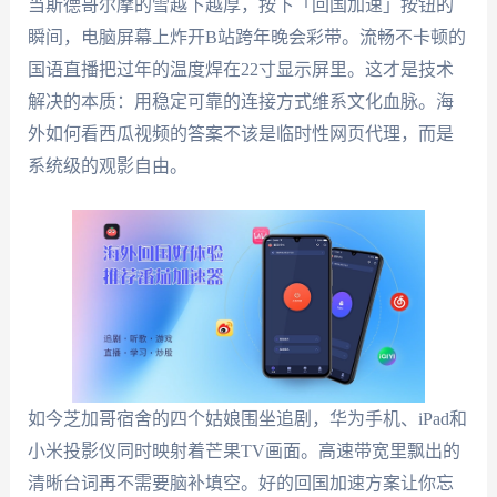
当斯德哥尔摩的雪越下越厚，按下「回国加速」按钮的
瞬间，电脑屏幕上炸开B站跨年晚会彩带。流畅不卡顿的
国语直播把过年的温度焊在22寸显示屏里。这才是技术
解决的本质：用稳定可靠的连接方式维系文化血脉。海
外如何看西瓜视频的答案不该是临时性网页代理，而是
系统级的观影自由。
如今芝加哥宿舍的四个姑娘围坐追剧，华为手机、iPad和
小米投影仪同时映射着芒果TV画面。高速带宽里飘出的
清晰台词再不需要脑补填空。好的回国加速方案让你忘