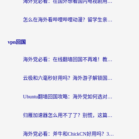
海外党必看：在国外想看国内电视剧用什么软件？3步解决地域限制
怎么在海外看哔哩哔哩动漫？留学生亲测有效的回国加速方案
vpn回国
海外党必看：在线翻墙回国不再难！教你选对加速器无缝刷国内资源
云极和六毫秒好用吗？海外游子解锁国内资源的真实答案
Ubuntu翻墙回国攻略：海外党如何选对加速器，无缝刷国内剧玩游戏？
归雁加速器怎么用不了了？别慌，这篇指南教你如何丝滑“回家”
海外党必看：斧牛和ChickCN好用吗？3款热门加速器实测+番茄加速器深度体验