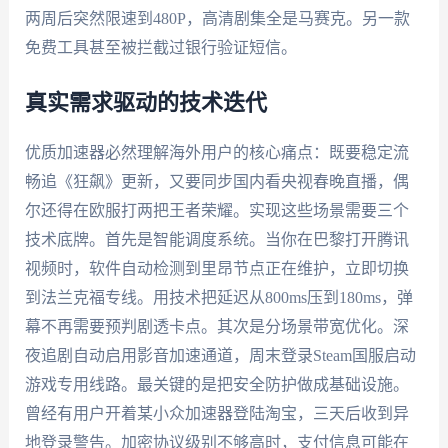
两周后突然限速到480P，高清剧集全是马赛克。另一款
免费工具甚至被拦截过银行验证短信。
真实需求驱动的技术迭代
优质加速器必然理解海外用户的核心痛点：既要稳定流
畅追《狂飙》更新，又要同步国内看央视春晚直播，偶
尔还得在欧服打两把王者荣耀。实现这些场景需要三个
技术底牌。首先是智能调度系统。当你在巴黎打开腾讯
视频时，软件自动检测到里昂节点正在维护，立即切换
到法兰克福专线。用技术把延迟从800ms压到180ms，弹
幕不再需要预判剧透卡点。其次是分场景带宽优化。深
夜追剧自动启用影音加速通道，周末登录Steam国服启动
游戏专用线路。最关键的是把安全防护做成基础设施。
曾经有用户开着某小众加速器登陆淘宝，三天后收到异
地登录警告。加密协议级别不够高时，支付信息可能在