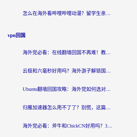
怎么在海外看哔哩哔哩动漫？留学生亲测有效的回国加速方案
vpn回国
海外党必看：在线翻墙回国不再难！教你选对加速器无缝刷国内资源
云极和六毫秒好用吗？海外游子解锁国内资源的真实答案
Ubuntu翻墙回国攻略：海外党如何选对加速器，无缝刷国内剧玩游戏？
归雁加速器怎么用不了了？别慌，这篇指南教你如何丝滑“回家”
海外党必看：斧牛和ChickCN好用吗？3款热门加速器实测+番茄加速器深度体验