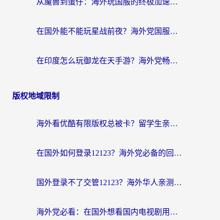
从魔兽到蛋仔：海外玩国服的终极加速指南，找到你的专属高速通道
在国外能不能玩星战前夜？海外党国服游戏不卡顿的秘密武器在这里
在印度怎么玩御龙在天手游？海外党畅玩国服的终极生存指南
版权地域限制
海外看优酷有限版权总被卡？留学生亲测有效的回国加速器选择指南
在国外如何登录12123？海外党必备的回国加速实用指南
国外登录不了交管12123？海外华人亲测有效的回国加速器选择指南
海外党必看：在国外想看国内电视剧用什么软件？3步解决地域限制