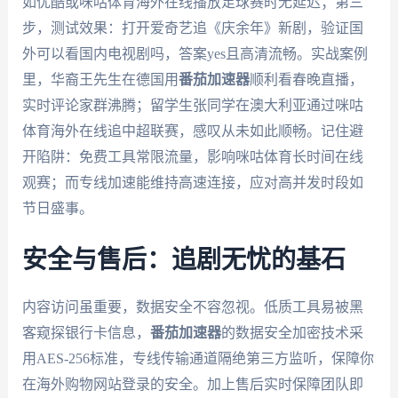
如优酷或咪咕体育海外在线播放足球赛时无延迟；第三
步，测试效果：打开爱奇艺追《庆余年》新剧，验证国
外可以看国内电视剧吗，答案yes且高清流畅。实战案例
里，华裔王先生在德国用
番茄加速器
顺利看春晚直播，
实时评论家群沸腾；留学生张同学在澳大利亚通过咪咕
体育海外在线追中超联赛，感叹从未如此顺畅。记住避
开陷阱：免费工具常限流量，影响咪咕体育长时间在线
观赛；而专线加速能维持高速连接，应对高并发时段如
节日盛事。
安全与售后：追剧无忧的基石
内容访问虽重要，数据安全不容忽视。低质工具易被黑
客窥探银行卡信息，
番茄加速器
的数据安全加密技术采
用AES-256标准，专线传输通道隔绝第三方监听，保障你
在海外购物网站登录的安全。加上售后实时保障团队即