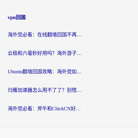
vpn回国
海外党必看：在线翻墙回国不再难！教你选对加速器无缝刷国内资源
云极和六毫秒好用吗？海外游子解锁国内资源的真实答案
Ubuntu翻墙回国攻略：海外党如何选对加速器，无缝刷国内剧玩游戏？
归雁加速器怎么用不了了？别慌，这篇指南教你如何丝滑“回家”
海外党必看：斧牛和ChickCN好用吗？3款热门加速器实测+番茄加速器深度体验