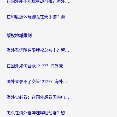
在国外能不能玩星战前夜？海外党国服游戏不卡顿的秘密武器在这里
在印度怎么玩御龙在天手游？海外党畅玩国服的终极生存指南
版权地域限制
海外看优酷有限版权总被卡？留学生亲测有效的回国加速器选择指南
在国外如何登录12123？海外党必备的回国加速实用指南
国外登录不了交管12123？海外华人亲测有效的回国加速器选择指南
海外党必看：在国外想看国内电视剧用什么软件？3步解决地域限制
怎么在海外看哔哩哔哩动漫？留学生亲测有效的回国加速方案