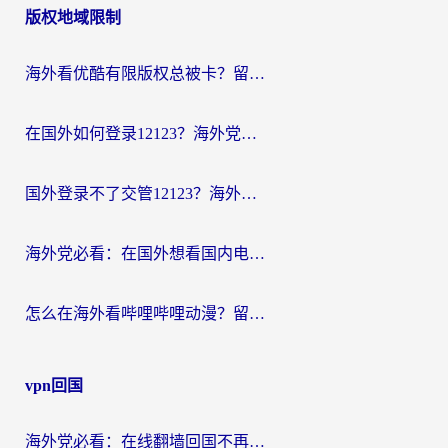
版权地域限制
海外看优酷有限版权总被卡？留学生亲测有效的回国加速器选择指南
在国外如何登录12123？海外党必备的回国加速实用指南
国外登录不了交管12123？海外华人亲测有效的回国加速器选择指南
海外党必看：在国外想看国内电视剧用什么软件？3步解决地域限制
怎么在海外看哔哩哔哩动漫？留学生亲测有效的回国加速方案
vpn回国
海外党必看：在线翻墙回国不再难！教你选对加速器无缝刷国内资源