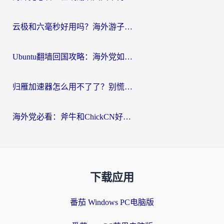
云极和六毫秒好用吗？海外游子解锁国内资源的真实答案
Ubuntu翻墙回国攻略：海外党如何选对加速器，无缝刷国内剧玩游戏？
归雁加速器怎么用不了了？别慌，这篇指南教你如何丝滑“回家”
海外党必看：斧牛和ChickCN好用吗？3款热门加速器实测+番茄加速器深度体验
下载应用
番茄 Windows PC电脑版