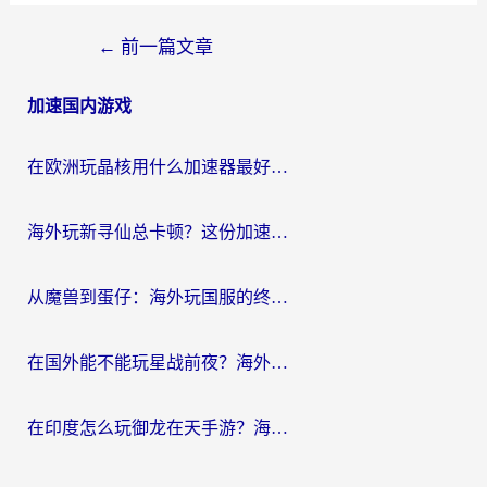
文
←
前一篇文章
章
加速国内游戏
导
航
在欧洲玩晶核用什么加速器最好呢？一个老玩家的真心话
海外玩新寻仙总卡顿？这份加速器选择指南让你秒回国服流畅体验
从魔兽到蛋仔：海外玩国服的终极加速指南，找到你的专属高速通道
在国外能不能玩星战前夜？海外党国服游戏不卡顿的秘密武器在这里
在印度怎么玩御龙在天手游？海外党畅玩国服的终极生存指南