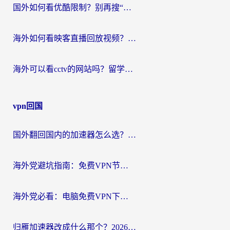
国外如何看优酷限制？别再搜“在日本哪个软件可以看中国电视剧”，这篇教你搞定
海外如何看映客直播回放视频？这份攻略帮你搞定（附腾讯优酷观看技巧）
海外可以看cctv的网站吗？留学生亲测有效的回国追剧方案
vpn回国
国外翻回国内的加速器怎么选？海外党亲测实用指南，告别地域限制
海外党避坑指南：免费VPN节点真的靠谱吗？教你选对回国加速器无缝访问国内资源
海外党必看：电脑免费VPN下载指南+回国加速器选择全攻略，告别地区限制
归雁加速器改成什么那个？2026海外党回国加速全攻略：告别地区限制，轻松刷剧玩游戏