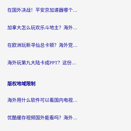
在国外决战！平安京加速器哪个好用一点？老玩家亲测番茄加速器全解析
加拿大怎么玩欢乐斗地主？海外党国服游戏加速终极指南（附绝地求生未来之役300英雄实测）
在欧洲玩新寻仙总卡顿？海外党必看的国服游戏加速全攻略
海外玩第九大陆卡成PPT？这份网络加速指南帮你丝滑上分
版权地域限制
海外用什么软件可以看国内电视？留学生亲测有效的追剧自由指南
优酷缓存视频国外能看吗？海外党追剧看片的终极解决方案来了