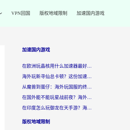
VPN回国
版权地域限制
加速国内游戏
加速国内游戏
在欧洲玩晶核用什么加速器最好呢？一个老玩家的真心话
海外玩新寻仙总卡顿？这份加速器选择指南让你秒回国服流畅体验
从魔兽到蛋仔：海外玩国服的终极加速指南，找到你的专属高速通道
在国外能不能玩星战前夜？海外党国服游戏不卡顿的秘密武器在这里
在印度怎么玩御龙在天手游？海外党畅玩国服的终极生存指南
版权地域限制