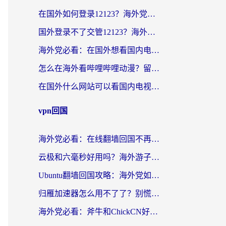
在国外如何登录12123？海外党必备的回国加速实用指南
国外登录不了交管12123？海外华人亲测有效的回国加速器选择指南
海外党必看：在国外想看国内电视剧用什么软件？3步解决地域限制
怎么在海外看哔哩哔哩动漫？留学生亲测有效的回国加速方案
在国外什么网站可以看国内电视剧？留学生亲测的追剧自由指南
vpn回国
海外党必看：在线翻墙回国不再难！教你选对加速器无缝刷国内资源
云极和六毫秒好用吗？海外游子解锁国内资源的真实答案
Ubuntu翻墙回国攻略：海外党如何选对加速器，无缝刷国内剧玩游戏？
归雁加速器怎么用不了了？别慌，这篇指南教你如何丝滑“回家”
海外党必看：斧牛和ChickCN好用吗？3款热门加速器实测+番茄加速器深度体验