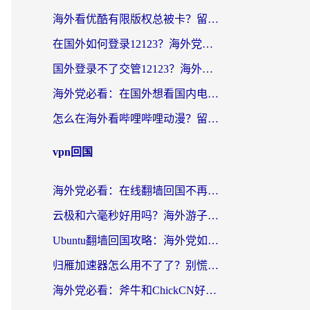
海外看优酷有限版权总被卡？留学生亲测有效的回国加速器选择指南
在国外如何登录12123？海外党必备的回国加速实用指南
国外登录不了交管12123？海外华人亲测有效的回国加速器选择指南
海外党必看：在国外想看国内电视剧用什么软件？3步解决地域限制
怎么在海外看哔哩哔哩动漫？留学生亲测有效的回国加速方案
vpn回国
海外党必看：在线翻墙回国不再难！教你选对加速器无缝刷国内资源
云极和六毫秒好用吗？海外游子解锁国内资源的真实答案
Ubuntu翻墙回国攻略：海外党如何选对加速器，无缝刷国内剧玩游戏？
归雁加速器怎么用不了了？别慌，这篇指南教你如何丝滑“回家”
海外党必看：斧牛和ChickCN好用吗？3款热门加速器实测+番茄加速器深度体验