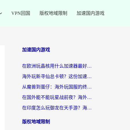
VPN回国
版权地域限制
加速国内游戏
加速国内游戏
在欧洲玩晶核用什么加速器最好呢？一个老玩家的真心话
海外玩新寻仙总卡顿？这份加速器选择指南让你秒回国服流畅体验
从魔兽到蛋仔：海外玩国服的终极加速指南，找到你的专属高速通道
在国外能不能玩星战前夜？海外党国服游戏不卡顿的秘密武器在这里
在印度怎么玩御龙在天手游？海外党畅玩国服的终极生存指南
版权地域限制