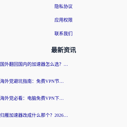
隐私协议
应用权限
联系我们
最新资讯
国外翻回国内的加速器怎么选？海外党亲测实用指南，告别地域限制
海外党避坑指南：免费VPN节点真的靠谱吗？教你选对回国加速器无缝访问国内资源
海外党必看：电脑免费VPN下载指南+回国加速器选择全攻略，告别地区限制
归雁加速器改成什么那个？2026海外党回国加速全攻略：告别地区限制，轻松刷剧玩游戏