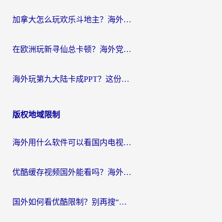
加拿大怎么玩欢乐斗地主？海外党国服游戏加速终极指南（附绝地求生未来之役300英雄实测）
在欧洲玩新寻仙总卡顿？海外党必看的国服游戏加速全攻略
海外玩第九大陆卡成PPT？这份网络加速指南帮你丝滑上分
版权地域限制
海外用什么软件可以看国内电视？留学生亲测有效的追剧自由指南
优酷缓存视频国外能看吗？海外党追剧看片的终极解决方案来了
国外如何看优酷限制？别再搜“在日本哪个软件可以看中国电视剧”，这篇教你搞定