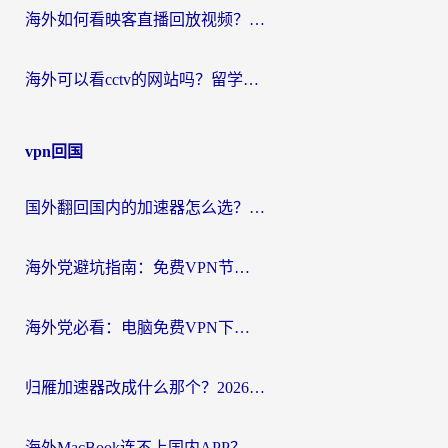
海外如何看映客直播回放视频？这份攻略帮你搞定（附腾讯优酷观看技巧）
海外可以看cctv的网站吗？留学生亲测有效的回国追剧方案
vpn回国
国外翻回国内的加速器怎么选？海外党亲测实用指南，告别地域限制
海外党避坑指南：免费VPN节点真的靠谱吗？教你选对回国加速器无缝访问国内资源
海外党必看：电脑免费VPN下载指南+回国加速器选择全攻略，告别地区限制
归雁加速器改成什么那个？2026海外党回国加速全攻略：告别地区限制，轻松刷剧玩游戏
海外MacBook连不上国内APP？选对回国VPN，告别地区限制的烦恼