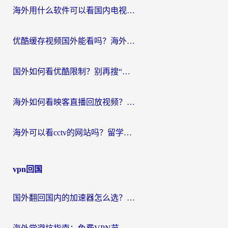
海外用什么软件可以看国内电视？留学生亲测有效的追剧自由指南
优酷缓存视频国外能看吗？海外党追剧看片的终极解决方案来了
国外如何看优酷限制？别再搜“在日本哪个软件可以看中国电视剧”，这篇教你搞定
海外如何看映客直播回放视频？这份攻略帮你搞定（附腾讯优酷观看技巧）
海外可以看cctv的网站吗？留学生亲测有效的回国追剧方案
vpn回国
国外翻回国内的加速器怎么选？海外党亲测实用指南，告别地域限制