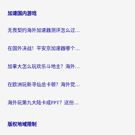
章
加速国内游戏
导
航
无畏契约海外加速器测评怎么过？海外玩家亲测实用指南（附小众技巧）
在国外决战！平安京加速器哪个好用一点？老玩家亲测番茄加速器全解析
加拿大怎么玩欢乐斗地主？海外党国服游戏加速终极指南（附绝地求生未来之役300英雄实测）
在欧洲玩新寻仙总卡顿？海外党必看的国服游戏加速全攻略
海外玩第九大陆卡成PPT？这份网络加速指南帮你丝滑上分
版权地域限制