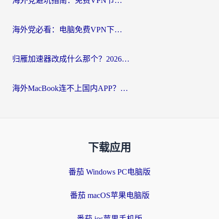
海外党避坑指南：免费VPN节点真的靠谱吗？教你选对回国加速器无缝访问国内资源
海外党必看：电脑免费VPN下载指南+回国加速器选择全攻略，告别地区限制
归雁加速器改成什么那个？2026海外党回国加速全攻略：告别地区限制，轻松刷剧玩游戏
海外MacBook连不上国内APP？选对回国VPN，告别地区限制的烦恼
下载应用
番茄 Windows PC电脑版
番茄 macOS苹果电脑版
番茄 ios苹果手机版