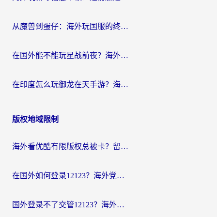
从魔兽到蛋仔：海外玩国服的终极加速指南，找到你的专属高速通道
在国外能不能玩星战前夜？海外党国服游戏不卡顿的秘密武器在这里
在印度怎么玩御龙在天手游？海外党畅玩国服的终极生存指南
版权地域限制
海外看优酷有限版权总被卡？留学生亲测有效的回国加速器选择指南
在国外如何登录12123？海外党必备的回国加速实用指南
国外登录不了交管12123？海外华人亲测有效的回国加速器选择指南