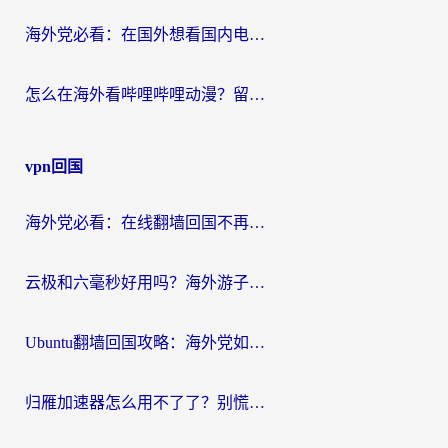
海外党必看：在国外想看国内电视剧用什么软件？3步解决地域限制
怎么在海外看哔哩哔哩动漫？留学生亲测有效的回国加速方案
vpn回国
海外党必看：在线翻墙回国不再难！教你选对加速器无缝刷国内资源
云极和六毫秒好用吗？海外游子解锁国内资源的真实答案
Ubuntu翻墙回国攻略：海外党如何选对加速器，无缝刷国内剧玩游戏？
归雁加速器怎么用不了了？别慌，这篇指南教你如何丝滑“回家”