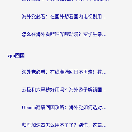
海外党必看：在国外想看国内电视剧用什么软件？3步解决地域限制
怎么在海外看哔哩哔哩动漫？留学生亲测有效的回国加速方案
vpn回国
海外党必看：在线翻墙回国不再难！教你选对加速器无缝刷国内资源
云极和六毫秒好用吗？海外游子解锁国内资源的真实答案
Ubuntu翻墙回国攻略：海外党如何选对加速器，无缝刷国内剧玩游戏？
归雁加速器怎么用不了了？别慌，这篇指南教你如何丝滑“回家”