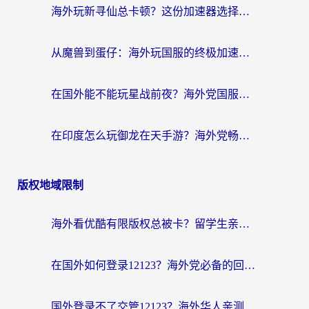
海外玩新寻仙总卡顿？这份加速器选择指南让你秒回国服流畅体验
从魔兽到蛋仔：海外玩国服的终极加速指南，找到你的专属高速通道
在国外能不能玩星战前夜？海外党国服游戏不卡顿的秘密武器在这里
在印度怎么玩御龙在天手游？海外党畅玩国服的终极生存指南
版权地域限制
海外看优酷有限版权总被卡？留学生亲测有效的回国加速器选择指南
在国外如何登录12123？海外党必备的回国加速实用指南
国外登录不了交管12123？海外华人亲测有效的回国加速器选择指南