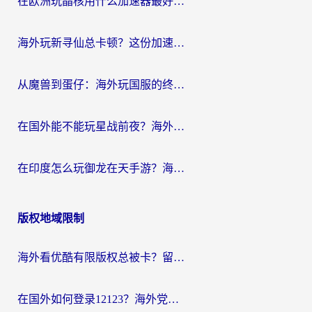
在欧洲玩晶核用什么加速器最好呢？一个老玩家的真心话
海外玩新寻仙总卡顿？这份加速器选择指南让你秒回国服流畅体验
从魔兽到蛋仔：海外玩国服的终极加速指南，找到你的专属高速通道
在国外能不能玩星战前夜？海外党国服游戏不卡顿的秘密武器在这里
在印度怎么玩御龙在天手游？海外党畅玩国服的终极生存指南
版权地域限制
海外看优酷有限版权总被卡？留学生亲测有效的回国加速器选择指南
在国外如何登录12123？海外党必备的回国加速实用指南