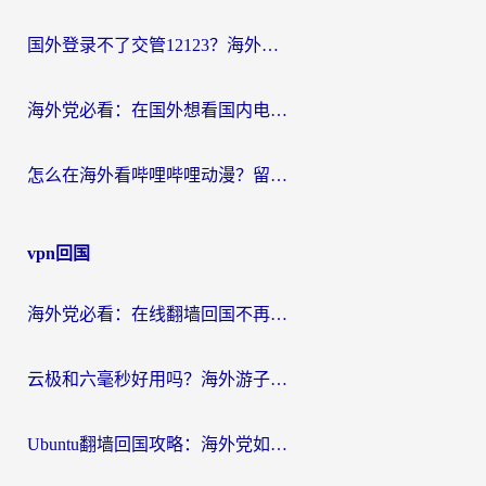
国外登录不了交管12123？海外华人亲测有效的回国加速器选择指南
海外党必看：在国外想看国内电视剧用什么软件？3步解决地域限制
怎么在海外看哔哩哔哩动漫？留学生亲测有效的回国加速方案
vpn回国
海外党必看：在线翻墙回国不再难！教你选对加速器无缝刷国内资源
云极和六毫秒好用吗？海外游子解锁国内资源的真实答案
Ubuntu翻墙回国攻略：海外党如何选对加速器，无缝刷国内剧玩游戏？