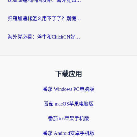
Ubuntu翻墙回国攻略：海外党如何选对加速器，无缝刷国内剧玩游戏？
归雁加速器怎么用不了了？别慌，这篇指南教你如何丝滑“回家”
海外党必看：斧牛和ChickCN好用吗？3款热门加速器实测+番茄加速器深度体验
下载应用
番茄 Windows PC电脑版
番茄 macOS苹果电脑版
番茄 ios苹果手机版
番茄 Android安卓手机版