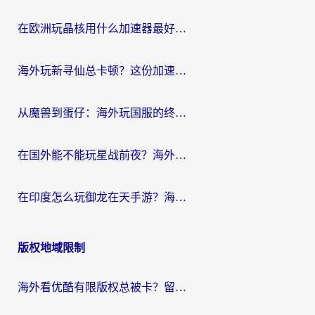
航
在欧洲玩晶核用什么加速器最好呢？一个老玩家的真心话
海外玩新寻仙总卡顿？这份加速器选择指南让你秒回国服流畅体验
从魔兽到蛋仔：海外玩国服的终极加速指南，找到你的专属高速通道
在国外能不能玩星战前夜？海外党国服游戏不卡顿的秘密武器在这里
在印度怎么玩御龙在天手游？海外党畅玩国服的终极生存指南
版权地域限制
海外看优酷有限版权总被卡？留学生亲测有效的回国加速器选择指南