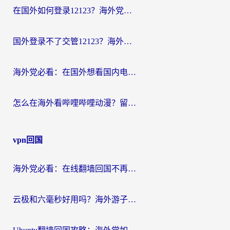
在国外如何登录12123？海外党必备的回国加速实用指南
国外登录不了交管12123？海外华人亲测有效的回国加速器选择指南
海外党必看：在国外想看国内电视剧用什么软件？3步解决地域限制
怎么在海外看哔哩哔哩动漫？留学生亲测有效的回国加速方案
vpn回国
海外党必看：在线翻墙回国不再难！教你选对加速器无缝刷国内资源
云极和六毫秒好用吗？海外游子解锁国内资源的真实答案