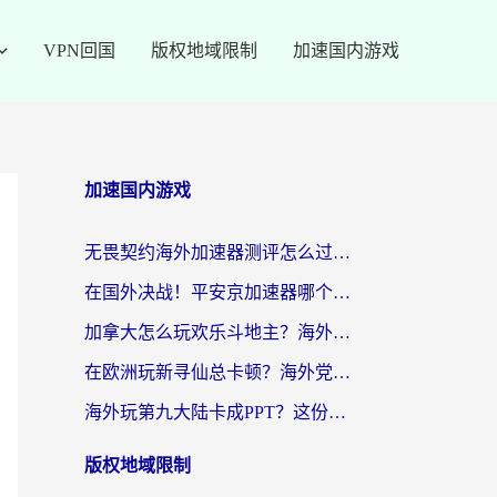
VPN回国
版权地域限制
加速国内游戏
加速国内游戏
无畏契约海外加速器测评怎么过？海外玩家亲测实用指南（附小众技巧）
在国外决战！平安京加速器哪个好用一点？老玩家亲测番茄加速器全解析
加拿大怎么玩欢乐斗地主？海外党国服游戏加速终极指南（附绝地求生未来之役300英雄实测）
在欧洲玩新寻仙总卡顿？海外党必看的国服游戏加速全攻略
海外玩第九大陆卡成PPT？这份网络加速指南帮你丝滑上分
版权地域限制