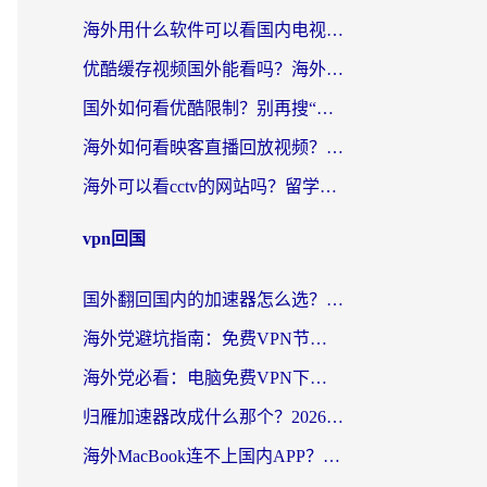
海外用什么软件可以看国内电视？留学生亲测有效的追剧自由指南
优酷缓存视频国外能看吗？海外党追剧看片的终极解决方案来了
国外如何看优酷限制？别再搜“在日本哪个软件可以看中国电视剧”，这篇教你搞定
海外如何看映客直播回放视频？这份攻略帮你搞定（附腾讯优酷观看技巧）
海外可以看cctv的网站吗？留学生亲测有效的回国追剧方案
vpn回国
国外翻回国内的加速器怎么选？海外党亲测实用指南，告别地域限制
海外党避坑指南：免费VPN节点真的靠谱吗？教你选对回国加速器无缝访问国内资源
海外党必看：电脑免费VPN下载指南+回国加速器选择全攻略，告别地区限制
归雁加速器改成什么那个？2026海外党回国加速全攻略：告别地区限制，轻松刷剧玩游戏
海外MacBook连不上国内APP？选对回国VPN，告别地区限制的烦恼