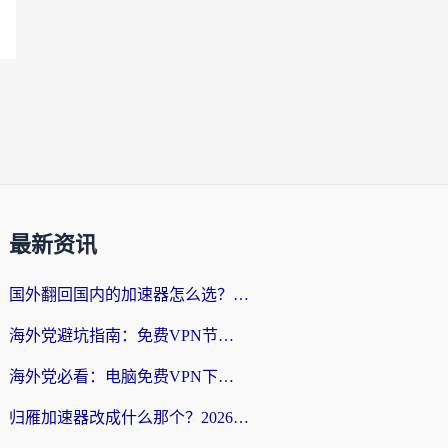
最新资讯
国外翻回国内的加速器怎么选？海外党亲测实用指南，告别地域限制
海外党避坑指南：免费VPN节点真的靠谱吗？教你选对回国加速器无缝访问国内资源
海外党必看：电脑免费VPN下载指南+回国加速器选择全攻略，告别地区限制
归雁加速器改成什么那个？2026海外党回国加速全攻略：告别地区限制，轻松刷剧玩游戏