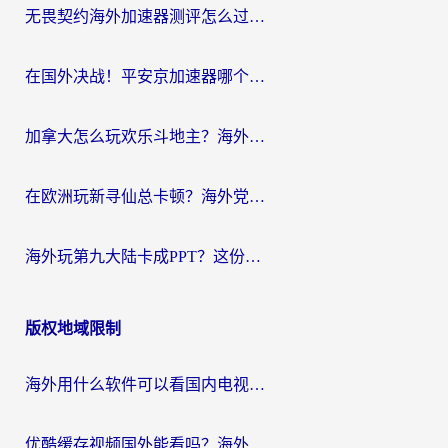
无畏契约海外加速器测评怎么过？海外玩家亲测实用指南（附小众技巧）
在国外决战！平安京加速器哪个好用一点？老玩家亲测番茄加速器全解析
加拿大怎么玩欢乐斗地主？海外党国服游戏加速终极指南（附绝地求生未来之役300英雄实测）
在欧洲玩新寻仙总卡顿？海外党必看的国服游戏加速全攻略
海外玩第九大陆卡成PPT？这份网络加速指南帮你丝滑上分
版权地域限制
海外用什么软件可以看国内电视？留学生亲测有效的追剧自由指南
优酷缓存视频国外能看吗？海外党追剧看片的终极解决方案来了