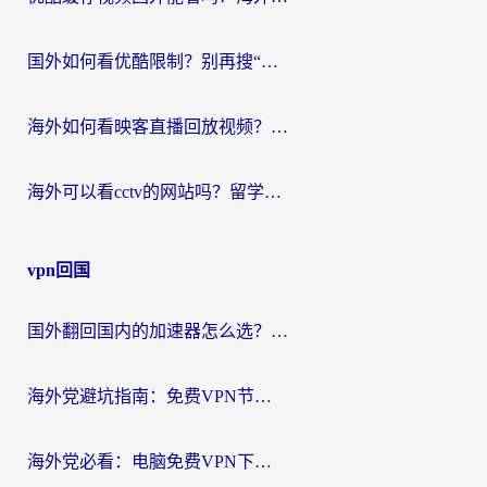
国外如何看优酷限制？别再搜“在日本哪个软件可以看中国电视剧”，这篇教你搞定
海外如何看映客直播回放视频？这份攻略帮你搞定（附腾讯优酷观看技巧）
海外可以看cctv的网站吗？留学生亲测有效的回国追剧方案
vpn回国
国外翻回国内的加速器怎么选？海外党亲测实用指南，告别地域限制
海外党避坑指南：免费VPN节点真的靠谱吗？教你选对回国加速器无缝访问国内资源
海外党必看：电脑免费VPN下载指南+回国加速器选择全攻略，告别地区限制