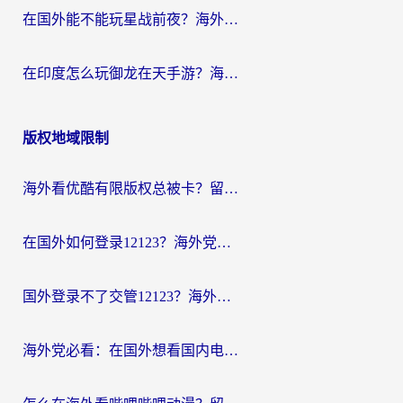
在国外能不能玩星战前夜？海外党国服游戏不卡顿的秘密武器在这里
在印度怎么玩御龙在天手游？海外党畅玩国服的终极生存指南
版权地域限制
海外看优酷有限版权总被卡？留学生亲测有效的回国加速器选择指南
在国外如何登录12123？海外党必备的回国加速实用指南
国外登录不了交管12123？海外华人亲测有效的回国加速器选择指南
海外党必看：在国外想看国内电视剧用什么软件？3步解决地域限制