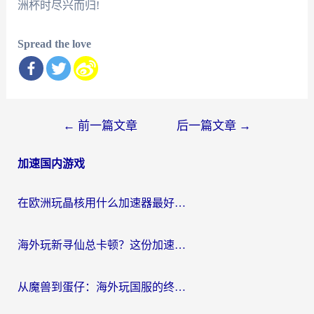
洲杯时尽兴而归!
Spread the love
文
←
前一篇文章
后一篇文章
→
章
加速国内游戏
导
航
在欧洲玩晶核用什么加速器最好呢？一个老玩家的真心话
海外玩新寻仙总卡顿？这份加速器选择指南让你秒回国服流畅体验
从魔兽到蛋仔：海外玩国服的终极加速指南，找到你的专属高速通道