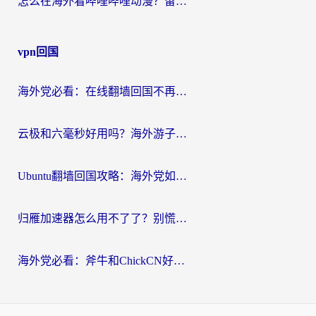
怎么在海外看哔哩哔哩动漫？留学生亲测有效的回国加速方案
vpn回国
海外党必看：在线翻墙回国不再难！教你选对加速器无缝刷国内资源
云极和六毫秒好用吗？海外游子解锁国内资源的真实答案
Ubuntu翻墙回国攻略：海外党如何选对加速器，无缝刷国内剧玩游戏？
归雁加速器怎么用不了了？别慌，这篇指南教你如何丝滑“回家”
海外党必看：斧牛和ChickCN好用吗？3款热门加速器实测+番茄加速器深度体验