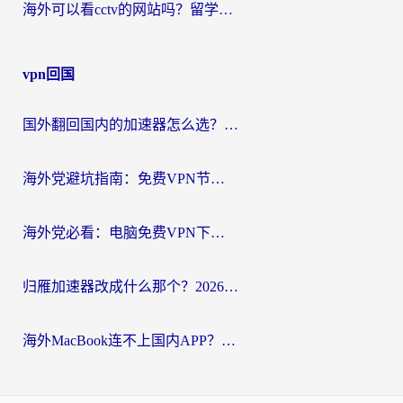
海外可以看cctv的网站吗？留学生亲测有效的回国追剧方案
vpn回国
国外翻回国内的加速器怎么选？海外党亲测实用指南，告别地域限制
海外党避坑指南：免费VPN节点真的靠谱吗？教你选对回国加速器无缝访问国内资源
海外党必看：电脑免费VPN下载指南+回国加速器选择全攻略，告别地区限制
归雁加速器改成什么那个？2026海外党回国加速全攻略：告别地区限制，轻松刷剧玩游戏
海外MacBook连不上国内APP？选对回国VPN，告别地区限制的烦恼