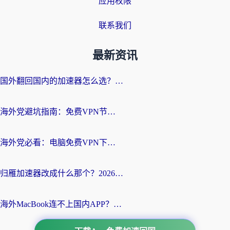
应用权限
联系我们
最新资讯
国外翻回国内的加速器怎么选？海外党亲测实用指南，告别地域限制
海外党避坑指南：免费VPN节点真的靠谱吗？教你选对回国加速器无缝访问国内资源
海外党必看：电脑免费VPN下载指南+回国加速器选择全攻略，告别地区限制
归雁加速器改成什么那个？2026海外党回国加速全攻略：告别地区限制，轻松刷剧玩游戏
海外MacBook连不上国内APP？选对回国VPN，告别地区限制的烦恼