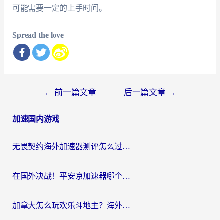
可能需要一定的上手时间。
Spread the love
文
←
前一篇文章
后一篇文章
→
章
加速国内游戏
导
航
无畏契约海外加速器测评怎么过？海外玩家亲测实用指南（附小众技巧）
在国外决战！平安京加速器哪个好用一点？老玩家亲测番茄加速器全解析
加拿大怎么玩欢乐斗地主？海外党国服游戏加速终极指南（附绝地求生未来之役300英雄实测）