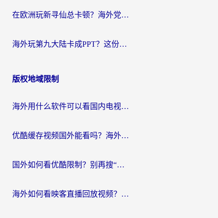
在欧洲玩新寻仙总卡顿？海外党必看的国服游戏加速全攻略
海外玩第九大陆卡成PPT？这份网络加速指南帮你丝滑上分
版权地域限制
海外用什么软件可以看国内电视？留学生亲测有效的追剧自由指南
优酷缓存视频国外能看吗？海外党追剧看片的终极解决方案来了
国外如何看优酷限制？别再搜“在日本哪个软件可以看中国电视剧”，这篇教你搞定
海外如何看映客直播回放视频？这份攻略帮你搞定（附腾讯优酷观看技巧）