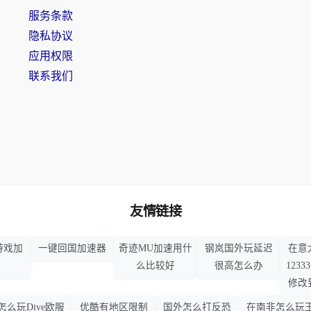
服务条款
隐私协议
应用权限
联系我们
友情链接
游戏加
一键回国加速器
奇迹MU加速用什
钢岚国外玩延迟
在意
么比较好
很高怎么办
123
修改
怎么玩Dive欧服
优酷有地区限制
国外怎么打反恐
在南非怎么玩