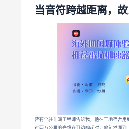
当音符跨越距离，故
曾有个驻非洲工程师告诉我，他在工地宿舍用
过两万公里的光缆在耳边响起时，他忽然闻到