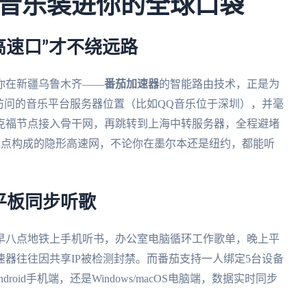
音乐装进你的全球口袋
高速口”才不绕远路
你在新疆乌鲁木齐——
番茄加速器
的智能路由技术，正是为
访问的音乐平台服务器位置（比如QQ音乐位于深圳），并毫
克福节点接入骨干网，再跳转到上海中转服务器，全程避堵
节点构成的隐形高速网，不论你在墨尔本还是纽约，都能听
平板同步听歌
早八点地铁上手机听书，办公室电脑循环工作歌单，晚上平
器往往因共享IP被检测封禁。而番茄支持一人绑定5台设备
oid手机端，还是Windows/macOS电脑端，数据实时同步
。