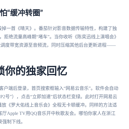
怕“缓冲转圈”
毁掉一首《晴天》。番茄针对影音数据传输特性，构建了独
宽，拒绝流量高峰期“堵车”。当你收听《陈奕迅线上演唱会》
能调度带宽资源至音频流，同时压缩其他后台更新进程——
锁你的独家回忆
客户端后登录，首页搜索框输入“网易云音乐”。软件会自动
GP2号”），点击“立即加速”后状态栏变绿。此时打开网易云
播放《罗大佑线上音乐会》全程无卡顿缓冲。同样的方法适
Apple TV用QQ音乐开中秋歌友会。哪怕你家人在浙江
录强制下线。