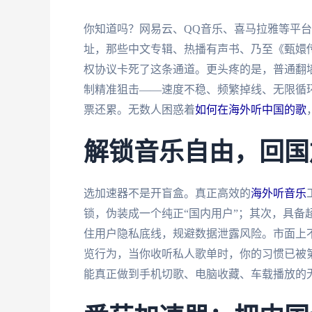
你知道吗？网易云、QQ音乐、喜马拉雅等平台
址，那些中文专辑、热播有声书、乃至《甄嬛
权协议卡死了这条通道。更头疼的是，普通翻墙
制精准狙击——速度不稳、频繁掉线、无限循环
票还累。无数人困惑着
如何在海外听中国的歌
解锁音乐自由，回国
选加速器不是开盲盒。真正高效的
海外听音乐
锁，伪装成一个纯正“国内用户”；其次，具备
住用户隐私底线，规避数据泄露风险。市面上不
览行为，当你收听私人歌单时，你的习惯已被
能真正做到手机切歌、电脑收藏、车载播放的