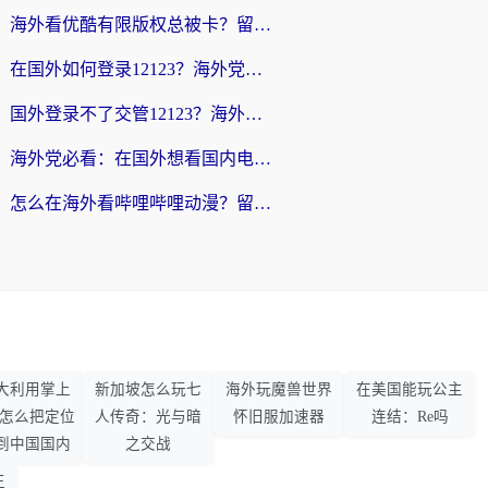
海外看优酷有限版权总被卡？留学生亲测有效的回国加速器选择指南
在国外如何登录12123？海外党必备的回国加速实用指南
国外登录不了交管12123？海外华人亲测有效的回国加速器选择指南
海外党必看：在国外想看国内电视剧用什么软件？3步解决地域限制
怎么在海外看哔哩哔哩动漫？留学生亲测有效的回国加速方案
大利用掌上
新加坡怎么玩七
海外玩魔兽世界
在美国能玩公主
33怎么把定位
人传奇：光与暗
怀旧服加速器
连结：Re吗
到中国国内
之交战
王