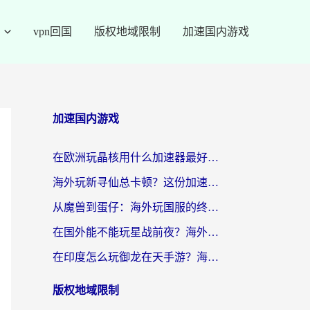
vpn回国
版权地域限制
加速国内游戏
加速国内游戏
在欧洲玩晶核用什么加速器最好呢？一个老玩家的真心话
海外玩新寻仙总卡顿？这份加速器选择指南让你秒回国服流畅体验
从魔兽到蛋仔：海外玩国服的终极加速指南，找到你的专属高速通道
在国外能不能玩星战前夜？海外党国服游戏不卡顿的秘密武器在这里
在印度怎么玩御龙在天手游？海外党畅玩国服的终极生存指南
版权地域限制