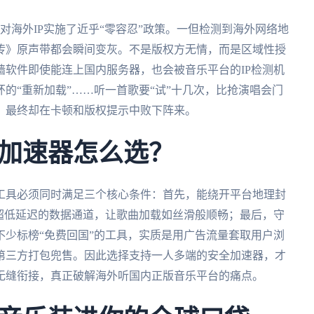
对海外IP实施了近乎“零容忍”政策。一但检测到海外网络地
传》原声带都会瞬间变灰。不是版权方无情，而是区域性授
软件即使能连上国内服务器，也会被音乐平台的IP检测机
的“重新加载”……听一首歌要“试”十几次，比抢演唱会门
，最终却在卡顿和版权提示中败下阵来。
加速器怎么选？
工具必须同时满足三个核心条件：首先，能绕开平台地理封
超低延迟的数据通道，让歌曲加载如丝滑般顺畅；最后，守
少标榜“免费回国”的工具，实质是用广告流量套取用户浏
第三方打包兜售。因此选择支持一人多端的安全加速器，才
无缝衔接，真正破解海外听国内正版音乐平台的痛点。