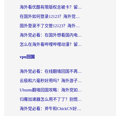
海外看优酷有限版权总被卡？留学生亲测有效的回国加速器选择指南
在国外如何登录12123？海外党必备的回国加速实用指南
国外登录不了交管12123？海外华人亲测有效的回国加速器选择指南
海外党必看：在国外想看国内电视剧用什么软件？3步解决地域限制
怎么在海外看哔哩哔哩动漫？留学生亲测有效的回国加速方案
vpn回国
海外党必看：在线翻墙回国不再难！教你选对加速器无缝刷国内资源
云极和六毫秒好用吗？海外游子解锁国内资源的真实答案
Ubuntu翻墙回国攻略：海外党如何选对加速器，无缝刷国内剧玩游戏？
归雁加速器怎么用不了了？别慌，这篇指南教你如何丝滑“回家”
海外党必看：斧牛和ChickCN好用吗？3款热门加速器实测+番茄加速器深度体验