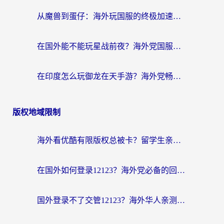
从魔兽到蛋仔：海外玩国服的终极加速指南，找到你的专属高速通道
在国外能不能玩星战前夜？海外党国服游戏不卡顿的秘密武器在这里
在印度怎么玩御龙在天手游？海外党畅玩国服的终极生存指南
版权地域限制
海外看优酷有限版权总被卡？留学生亲测有效的回国加速器选择指南
在国外如何登录12123？海外党必备的回国加速实用指南
国外登录不了交管12123？海外华人亲测有效的回国加速器选择指南