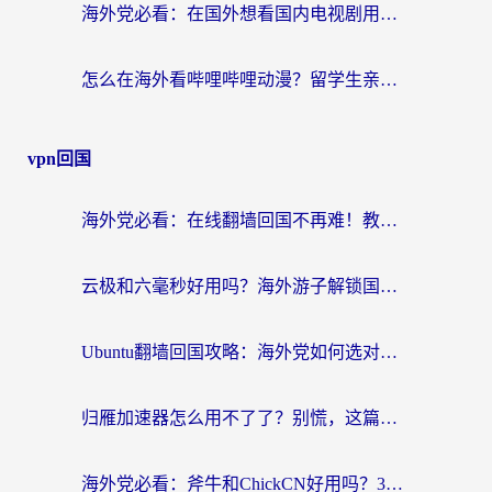
海外党必看：在国外想看国内电视剧用什么软件？3步解决地域限制
怎么在海外看哔哩哔哩动漫？留学生亲测有效的回国加速方案
vpn回国
海外党必看：在线翻墙回国不再难！教你选对加速器无缝刷国内资源
云极和六毫秒好用吗？海外游子解锁国内资源的真实答案
Ubuntu翻墙回国攻略：海外党如何选对加速器，无缝刷国内剧玩游戏？
归雁加速器怎么用不了了？别慌，这篇指南教你如何丝滑“回家”
海外党必看：斧牛和ChickCN好用吗？3款热门加速器实测+番茄加速器深度体验