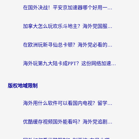
在国外决战！平安京加速器哪个好用一点？老玩家亲测番茄加速器全解析
加拿大怎么玩欢乐斗地主？海外党国服游戏加速终极指南（附绝地求生未来之役300英雄实测）
在欧洲玩新寻仙总卡顿？海外党必看的国服游戏加速全攻略
海外玩第九大陆卡成PPT？这份网络加速指南帮你丝滑上分
版权地域限制
海外用什么软件可以看国内电视？留学生亲测有效的追剧自由指南
优酷缓存视频国外能看吗？海外党追剧看片的终极解决方案来了