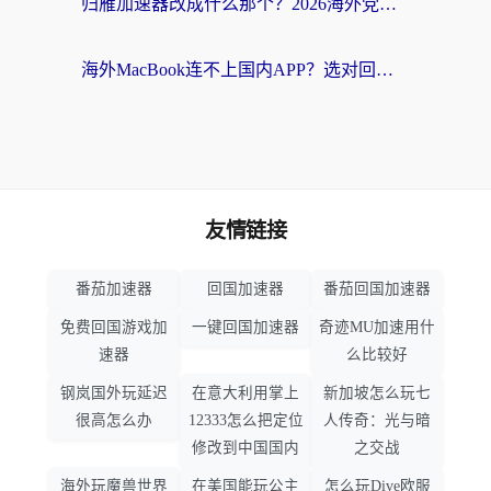
归雁加速器改成什么那个？2026海外党回国加速全攻略：告别地区限制，轻松刷剧玩游戏
海外MacBook连不上国内APP？选对回国VPN，告别地区限制的烦恼
友情链接
番茄加速器
回国加速器
番茄回国加速器
免费回国游戏加
一键回国加速器
奇迹MU加速用什
速器
么比较好
钢岚国外玩延迟
在意大利用掌上
新加坡怎么玩七
很高怎么办
12333怎么把定位
人传奇：光与暗
修改到中国国内
之交战
海外玩魔兽世界
在美国能玩公主
怎么玩Dive欧服