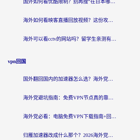
国外如何看优酷限制？别再搜“在日本哪个软件可以看中国电视剧”，这篇教你搞定
海外如何看映客直播回放视频？这份攻略帮你搞定（附腾讯优酷观看技巧）
海外可以看cctv的网站吗？留学生亲测有效的回国追剧方案
vpn回国
国外翻回国内的加速器怎么选？海外党亲测实用指南，告别地域限制
海外党避坑指南：免费VPN节点真的靠谱吗？教你选对回国加速器无缝访问国内资源
海外党必看：电脑免费VPN下载指南+回国加速器选择全攻略，告别地区限制
归雁加速器改成什么那个？2026海外党回国加速全攻略：告别地区限制，轻松刷剧玩游戏