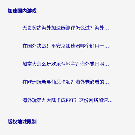
加速国内游戏
无畏契约海外加速器测评怎么过？海外玩家亲测实用指南（附小众技巧）
在国外决战！平安京加速器哪个好用一点？老玩家亲测番茄加速器全解析
加拿大怎么玩欢乐斗地主？海外党国服游戏加速终极指南（附绝地求生未来之役300英雄实测）
在欧洲玩新寻仙总卡顿？海外党必看的国服游戏加速全攻略
海外玩第九大陆卡成PPT？这份网络加速指南帮你丝滑上分
版权地域限制