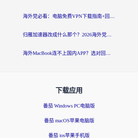
海外党必看：电脑免费VPN下载指南+回国加速器选择全攻略，告别地区限制
归雁加速器改成什么那个？2026海外党回国加速全攻略：告别地区限制，轻松刷剧玩游戏
海外MacBook连不上国内APP？选对回国VPN，告别地区限制的烦恼
下载应用
番茄 Windows PC电脑版
番茄 macOS苹果电脑版
番茄 ios苹果手机版