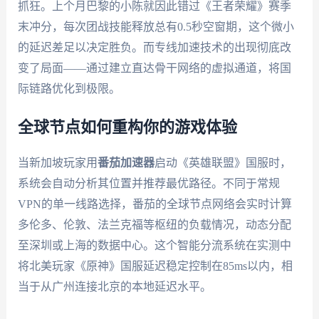
抓狂。上个月巴黎的小陈就因此错过《王者荣耀》赛季
末冲分，每次团战技能释放总有0.5秒空窗期，这个微小
的延迟差足以决定胜负。而专线加速技术的出现彻底改
变了局面——通过建立直达骨干网络的虚拟通道，将国
际链路优化到极限。
全球节点如何重构你的游戏体验
当新加坡玩家用
番茄加速器
启动《英雄联盟》国服时，
系统会自动分析其位置并推荐最优路径。不同于常规
VPN的单一线路选择，番茄的全球节点网络会实时计算
多伦多、伦敦、法兰克福等枢纽的负载情况，动态分配
至深圳或上海的数据中心。这个智能分流系统在实测中
将北美玩家《原神》国服延迟稳定控制在85ms以内，相
当于从广州连接北京的本地延迟水平。