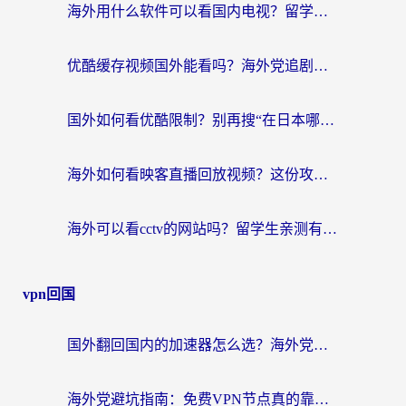
海外用什么软件可以看国内电视？留学生亲测有效的追剧自由指南
优酷缓存视频国外能看吗？海外党追剧看片的终极解决方案来了
国外如何看优酷限制？别再搜“在日本哪个软件可以看中国电视剧”，这篇教你搞定
海外如何看映客直播回放视频？这份攻略帮你搞定（附腾讯优酷观看技巧）
海外可以看cctv的网站吗？留学生亲测有效的回国追剧方案
vpn回国
国外翻回国内的加速器怎么选？海外党亲测实用指南，告别地域限制
海外党避坑指南：免费VPN节点真的靠谱吗？教你选对回国加速器无缝访问国内资源