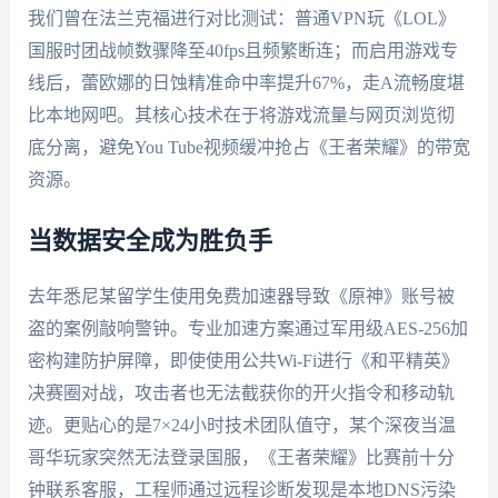
我们曾在法兰克福进行对比测试：普通VPN玩《LOL》
国服时团战帧数骤降至40fps且频繁断连；而启用游戏专
线后，蕾欧娜的日蚀精准命中率提升67%，走A流畅度堪
比本地网吧。其核心技术在于将游戏流量与网页浏览彻
底分离，避免You Tube视频缓冲抢占《王者荣耀》的带宽
资源。
当数据安全成为胜负手
去年悉尼某留学生使用免费加速器导致《原神》账号被
盗的案例敲响警钟。专业加速方案通过军用级AES-256加
密构建防护屏障，即使使用公共Wi-Fi进行《和平精英》
决赛圈对战，攻击者也无法截获你的开火指令和移动轨
迹。更贴心的是7×24小时技术团队值守，某个深夜当温
哥华玩家突然无法登录国服，《王者荣耀》比赛前十分
钟联系客服，工程师通过远程诊断发现是本地DNS污染