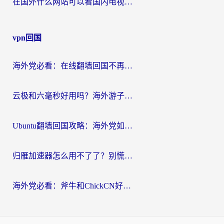
在国外什么网站可以看国内电视剧？留学生亲测的追剧自由指南
vpn回国
海外党必看：在线翻墙回国不再难！教你选对加速器无缝刷国内资源
云极和六毫秒好用吗？海外游子解锁国内资源的真实答案
Ubuntu翻墙回国攻略：海外党如何选对加速器，无缝刷国内剧玩游戏？
归雁加速器怎么用不了了？别慌，这篇指南教你如何丝滑“回家”
海外党必看：斧牛和ChickCN好用吗？3款热门加速器实测+番茄加速器深度体验