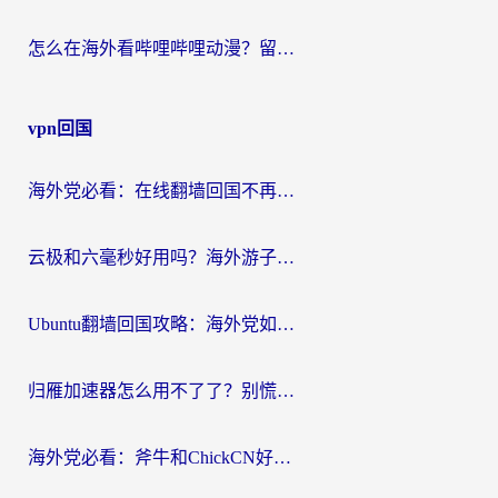
怎么在海外看哔哩哔哩动漫？留学生亲测有效的回国加速方案
vpn回国
海外党必看：在线翻墙回国不再难！教你选对加速器无缝刷国内资源
云极和六毫秒好用吗？海外游子解锁国内资源的真实答案
Ubuntu翻墙回国攻略：海外党如何选对加速器，无缝刷国内剧玩游戏？
归雁加速器怎么用不了了？别慌，这篇指南教你如何丝滑“回家”
海外党必看：斧牛和ChickCN好用吗？3款热门加速器实测+番茄加速器深度体验