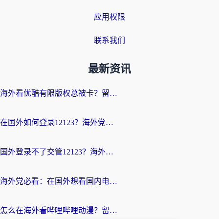
应用权限
联系我们
最新资讯
海外看优酷有限版权总被卡？留学生亲测有效的回国加速器选择指南
在国外如何登录12123？海外党必备的回国加速实用指南
国外登录不了交管12123？海外华人亲测有效的回国加速器选择指南
海外党必看：在国外想看国内电视剧用什么软件？3步解决地域限制
怎么在海外看哔哩哔哩动漫？留学生亲测有效的回国加速方案