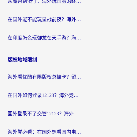
从魔兽到蛋仔：海外玩国服的终极加速指南，找到你的专属高速通道
在国外能不能玩星战前夜？海外党国服游戏不卡顿的秘密武器在这里
在印度怎么玩御龙在天手游？海外党畅玩国服的终极生存指南
版权地域限制
海外看优酷有限版权总被卡？留学生亲测有效的回国加速器选择指南
在国外如何登录12123？海外党必备的回国加速实用指南
国外登录不了交管12123？海外华人亲测有效的回国加速器选择指南
海外党必看：在国外想看国内电视剧用什么软件？3步解决地域限制