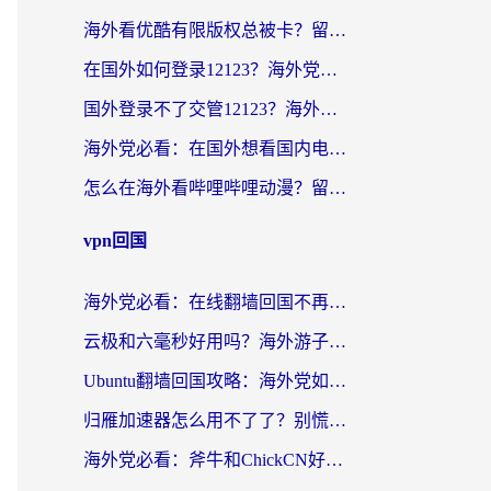
海外看优酷有限版权总被卡？留学生亲测有效的回国加速器选择指南
在国外如何登录12123？海外党必备的回国加速实用指南
国外登录不了交管12123？海外华人亲测有效的回国加速器选择指南
海外党必看：在国外想看国内电视剧用什么软件？3步解决地域限制
怎么在海外看哔哩哔哩动漫？留学生亲测有效的回国加速方案
vpn回国
海外党必看：在线翻墙回国不再难！教你选对加速器无缝刷国内资源
云极和六毫秒好用吗？海外游子解锁国内资源的真实答案
Ubuntu翻墙回国攻略：海外党如何选对加速器，无缝刷国内剧玩游戏？
归雁加速器怎么用不了了？别慌，这篇指南教你如何丝滑“回家”
海外党必看：斧牛和ChickCN好用吗？3款热门加速器实测+番茄加速器深度体验