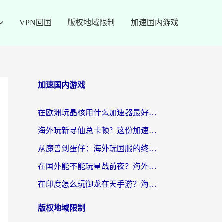
VPN回国
版权地域限制
加速国内游戏
加速国内游戏
在欧洲玩晶核用什么加速器最好呢？一个老玩家的真心话
海外玩新寻仙总卡顿？这份加速器选择指南让你秒回国服流畅体验
从魔兽到蛋仔：海外玩国服的终极加速指南，找到你的专属高速通道
在国外能不能玩星战前夜？海外党国服游戏不卡顿的秘密武器在这里
在印度怎么玩御龙在天手游？海外党畅玩国服的终极生存指南
版权地域限制