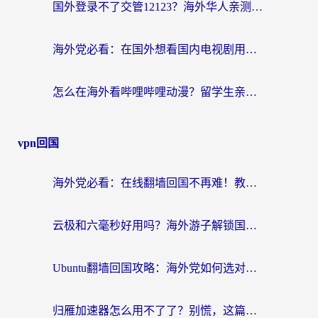
国外登录不了交管12123？海外华人亲测有效的回国加速器选择指南
海外党必看：在国外想看国内电视剧用什么软件？3步解决地域限制
怎么在海外看哔哩哔哩动漫？留学生亲测有效的回国加速方案
vpn回国
海外党必看：在线翻墙回国不再难！教你选对加速器无缝刷国内资源
云极和六毫秒好用吗？海外游子解锁国内资源的真实答案
Ubuntu翻墙回国攻略：海外党如何选对加速器，无缝刷国内剧玩游戏？
归雁加速器怎么用不了了？别慌，这篇指南教你如何丝滑“回家”