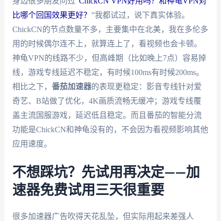
身边很多朋友问过“
ChickCN VPN好用吗？和神龟VPN对
比哪个回国效果更好？
”我都试过，说下真实体验。
ChickCN的节点数量不多，主要集中在北美，我在多伦多
用的时候偶尔连不上，就算连上了，看视频也会卡顿。
神龟VPN的线路不少，但高峰期（比如晚上7点）容易掉
线，游戏专线延迟不稳定，有时候100ms有时候200ms。
相比之下，
番茄加速器
的表现更稳定：影音专线针对爱
奇艺、B站做了优化，4K画质流畅无缓冲；游戏专线覆
盖主流国服游戏，延迟低且稳定。而且番茄的智能分流
功能是ChickCN和神龟没有的，不会因为看视频影响其他
应用速度。
不想踩坑？先试用再决定——加
速器免费试用三天很重要
很多加速器广告吹得天花乱坠，但实际用起来差强人