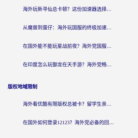
海外玩新寻仙总卡顿？这份加速器选择指南让你秒回国服流畅体验
从魔兽到蛋仔：海外玩国服的终极加速指南，找到你的专属高速通道
在国外能不能玩星战前夜？海外党国服游戏不卡顿的秘密武器在这里
在印度怎么玩御龙在天手游？海外党畅玩国服的终极生存指南
版权地域限制
海外看优酷有限版权总被卡？留学生亲测有效的回国加速器选择指南
在国外如何登录12123？海外党必备的回国加速实用指南