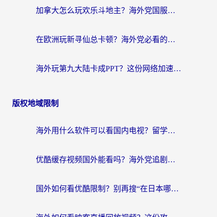
加拿大怎么玩欢乐斗地主？海外党国服游戏加速终极指南（附绝地求生未来之役300英雄实测）
在欧洲玩新寻仙总卡顿？海外党必看的国服游戏加速全攻略
海外玩第九大陆卡成PPT？这份网络加速指南帮你丝滑上分
版权地域限制
海外用什么软件可以看国内电视？留学生亲测有效的追剧自由指南
优酷缓存视频国外能看吗？海外党追剧看片的终极解决方案来了
国外如何看优酷限制？别再搜“在日本哪个软件可以看中国电视剧”，这篇教你搞定