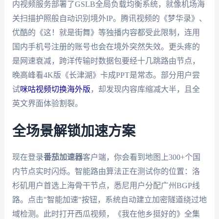
内视频服务部署了GSLB全局负载均衡系统，就像机场海
关扫描护照般自动识别境外IP。腾讯视频的《梦华录》、
优酷的《这！就是街舞》等独播内容都受此限制，连用
国内手机号注册的账号也会在境外突然失效。更头疼的
是网速衰减，跨洋传输时数据包要经十几跳路由节点，
晚高峰看4K版《长津湖》卡成PPT是常态。部分用户尝
试
咪咕视频切换海外版
，却发现内容库缩减大半，且全
英文界面体验割裂。
全场景解锁加速方案
现在登录
番茄加速器
客户端，你会看到地图上300+个国
内节点实时闪烁。智能路由算法正在测试你的位置：洛
杉矶用户首选上海骨干节点，悉尼用户分配广州BGP线
路。点击"智能加速"按钮，系统自动建立加密隧道绕过地
域检测。此时打开西瓜视频，《我在他乡挺好的》全集