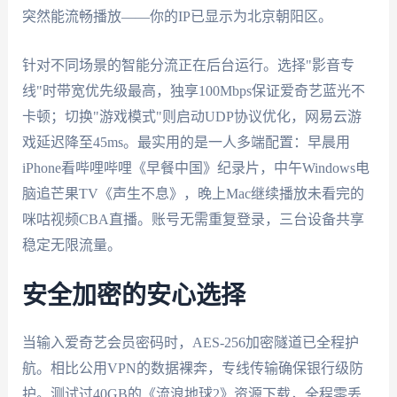
突然能流畅播放——你的IP已显示为北京朝阳区。
针对不同场景的智能分流正在后台运行。选择"影音专
线"时带宽优先级最高，独享100Mbps保证爱奇艺蓝光不
卡顿；切换"游戏模式"则启动UDP协议优化，网易云游
戏延迟降至45ms。最实用的是一人多端配置：早晨用
iPhone看哔哩哔哩《早餐中国》纪录片，中午Windows电
脑追芒果TV《声生不息》，晚上Mac继续播放未看完的
咪咕视频CBA直播。账号无需重复登录，三台设备共享
稳定无限流量。
安全加密的安心选择
当输入爱奇艺会员密码时，AES-256加密隧道已全程护
航。相比公用VPN的数据裸奔，专线传输确保银行级防
护。测试过40GB的《流浪地球2》资源下载，全程零丢