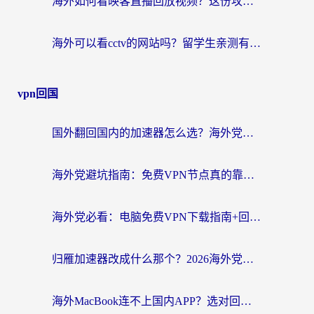
海外如何看映客直播回放视频？这份攻略帮你搞定（附腾讯优酷观看技巧）
海外可以看cctv的网站吗？留学生亲测有效的回国追剧方案
vpn回国
国外翻回国内的加速器怎么选？海外党亲测实用指南，告别地域限制
海外党避坑指南：免费VPN节点真的靠谱吗？教你选对回国加速器无缝访问国内资源
海外党必看：电脑免费VPN下载指南+回国加速器选择全攻略，告别地区限制
归雁加速器改成什么那个？2026海外党回国加速全攻略：告别地区限制，轻松刷剧玩游戏
海外MacBook连不上国内APP？选对回国VPN，告别地区限制的烦恼