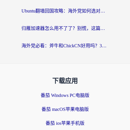
Ubuntu翻墙回国攻略：海外党如何选对加速器，无缝刷国内剧玩游戏？
归雁加速器怎么用不了了？别慌，这篇指南教你如何丝滑“回家”
海外党必看：斧牛和ChickCN好用吗？3款热门加速器实测+番茄加速器深度体验
下载应用
番茄 Windows PC电脑版
番茄 macOS苹果电脑版
番茄 ios苹果手机版