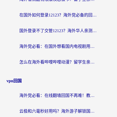
在国外如何登录12123？海外党必备的回国加速实用指南
国外登录不了交管12123？海外华人亲测有效的回国加速器选择指南
海外党必看：在国外想看国内电视剧用什么软件？3步解决地域限制
怎么在海外看哔哩哔哩动漫？留学生亲测有效的回国加速方案
vpn回国
海外党必看：在线翻墙回国不再难！教你选对加速器无缝刷国内资源
云极和六毫秒好用吗？海外游子解锁国内资源的真实答案