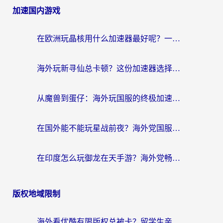
加速国内游戏
在欧洲玩晶核用什么加速器最好呢？一个老玩家的真心话
海外玩新寻仙总卡顿？这份加速器选择指南让你秒回国服流畅体验
从魔兽到蛋仔：海外玩国服的终极加速指南，找到你的专属高速通道
在国外能不能玩星战前夜？海外党国服游戏不卡顿的秘密武器在这里
在印度怎么玩御龙在天手游？海外党畅玩国服的终极生存指南
版权地域限制
海外看优酷有限版权总被卡？留学生亲测有效的回国加速器选择指南