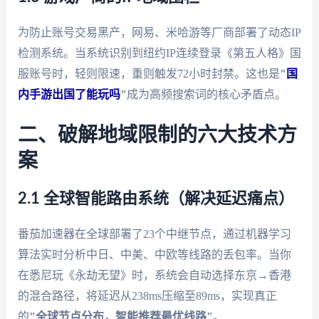
为防止账号交易黑产，网易、米哈游等厂商部署了动态IP
检测系统。当系统识别到纽约IP连续登录《第五人格》国
服账号时，轻则限速，重则触发72小时封禁。这也是
"
国
内手游出国了能玩吗
"
成为高频搜索词的核心矛盾点。
二、破解地域限制的六大技术方
案
2.1 全球智能路由系统（解决延迟痛点）
番茄加速器在全球部署了23个中继节点，通过机器学习
算法实时分析中日、中美、中欧等线路的丢包率。当你
在悉尼玩《永劫无望》时，系统会自动选择东京→香港
的混合路径，将延迟从238ms压缩至89ms，实现真正
的
"全球节点分布，智能推荐最优线路"
。