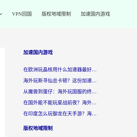
VPN回国
版权地域限制
加速国内游戏
加速国内游戏
在欧洲玩晶核用什么加速器最好呢？一个老玩家的真心话
海外玩新寻仙总卡顿？这份加速器选择指南让你秒回国服流畅体验
从魔兽到蛋仔：海外玩国服的终极加速指南，找到你的专属高速通道
在国外能不能玩星战前夜？海外党国服游戏不卡顿的秘密武器在这里
在印度怎么玩御龙在天手游？海外党畅玩国服的终极生存指南
版权地域限制