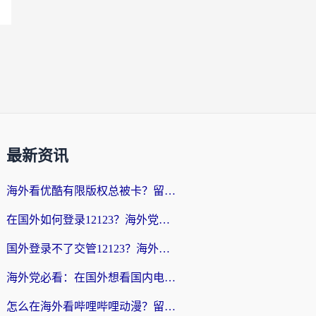
最新资讯
海外看优酷有限版权总被卡？留学生亲测有效的回国加速器选择指南
在国外如何登录12123？海外党必备的回国加速实用指南
国外登录不了交管12123？海外华人亲测有效的回国加速器选择指南
海外党必看：在国外想看国内电视剧用什么软件？3步解决地域限制
怎么在海外看哔哩哔哩动漫？留学生亲测有效的回国加速方案