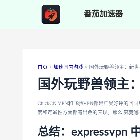
跳
番茄加速器
至
内
容
首页
加速国内游戏
国外玩野兽领主：新世
国外玩野兽领主
ChickCN VPN和飞驰VPN都是广受好评
度和连通性方面都有出色的表现。那么,究竟哪
总结：expressvp