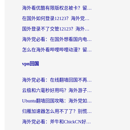
海外看优酷有限版权总被卡？留学生亲测有效的回国加速器选择指南
在国外如何登录12123？海外党必备的回国加速实用指南
国外登录不了交管12123？海外华人亲测有效的回国加速器选择指南
海外党必看：在国外想看国内电视剧用什么软件？3步解决地域限制
怎么在海外看哔哩哔哩动漫？留学生亲测有效的回国加速方案
vpn回国
海外党必看：在线翻墙回国不再难！教你选对加速器无缝刷国内资源
云极和六毫秒好用吗？海外游子解锁国内资源的真实答案
Ubuntu翻墙回国攻略：海外党如何选对加速器，无缝刷国内剧玩游戏？
归雁加速器怎么用不了了？别慌，这篇指南教你如何丝滑“回家”
海外党必看：斧牛和ChickCN好用吗？3款热门加速器实测+番茄加速器深度体验