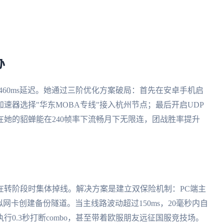
办
的460ms延迟。她通过三阶优化方案破局：首先在安卓手机启
速器选择"华东MOBA专线"接入杭州节点；最后开启UDP
她的貂蝉能在240帧率下流畅月下无限连，团战胜率提升
在转阶段时集体掉线。解决方案是建立双保险机制：PC端主
网卡创建备份隧道。当主线路波动超过150ms，20毫秒内自
0.3秒打断combo，甚至带着欧服朋友远征国服竞技场。