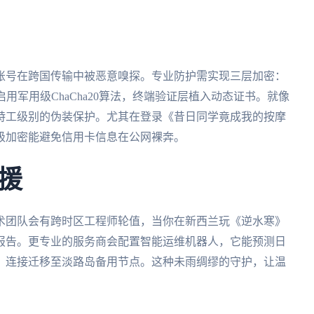
账号在跨国传输中被恶意嗅探。专业防护需实现三层加密：
启用军用级ChaCha20算法，终端验证层植入动态证书。就像
特工级别的伪装保护。尤其在登录《昔日同学竟成我的按摩
级加密能避免信用卡信息在公网裸奔。
援
术团队会有跨时区工程师轮值，当你在新西兰玩《逆水寒》
断报告。更专业的服务商会配置智能运维机器人，它能预测日
神》连接迁移至淡路岛备用节点。这种未雨绸缪的守护，让温