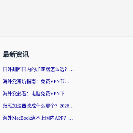
最新资讯
国外翻回国内的加速器怎么选？海外党亲测实用指南，告别地域限制
海外党避坑指南：免费VPN节点真的靠谱吗？教你选对回国加速器无缝访问国内资源
海外党必看：电脑免费VPN下载指南+回国加速器选择全攻略，告别地区限制
归雁加速器改成什么那个？2026海外党回国加速全攻略：告别地区限制，轻松刷剧玩游戏
海外MacBook连不上国内APP？选对回国VPN，告别地区限制的烦恼