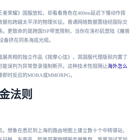
者荣耀》国服放松，却看着角色在460ms延迟下慢动作挥
数据包跨越太平洋的物理长征。普通网络数据需绕经国际交
。更致命的是跨国ISP带宽限制，当你在洛杉矶登陆《魔兽
体设备挤在同条海底光缆。
戏展亮相的独立作品《按摩心弦》，其国服代理版就内置了
可能误判为异常登录强制断开。这种技术性阻隔让
海外怎么
即时反应的MOBA或MMORPG。
金法则
点。想象在悉尼到上海的路由地图上建立数十个中转驿站，
在日韩、东南亚、欧美部署物理服务器集群。我曾测试某加