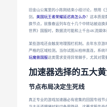
旧金山公寓里的小陈刚结束小组讨论，想用《王
剑。
美国玩王者荣耀延迟高怎么办
？这本质是
换节点，就像春运列车在十几个中转站被迫换乘
世界》国服时，数据流可能和上千台4K流媒
某些游戏还会触发地理围栏机制。去年东京游
严格的区域检测。当你试图从柏林直连，系统
玩魔兽国服
这类需求变得异常棘手，尤其对需要
加速器选择的五大黄
节点布局决定生死线
真正专业的游戏加速器必有密集的回国专线节
当主干道拥堵时秒切备用路径。这要求服务商