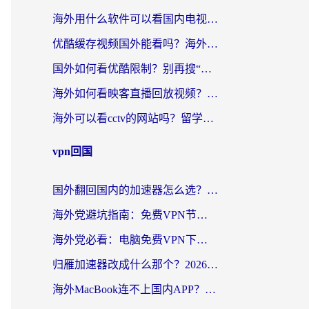
海外用什么软件可以看国内电视？留学生亲测有效的追剧自由指南
优酷缓存视频国外能看吗？海外党追剧看片的终极解决方案来了
国外如何看优酷限制？别再搜“在日本哪个软件可以看中国电视剧”，这篇教你搞定
海外如何看映客直播回放视频？这份攻略帮你搞定（附腾讯优酷观看技巧）
海外可以看cctv的网站吗？留学生亲测有效的回国追剧方案
vpn回国
国外翻回国内的加速器怎么选？海外党亲测实用指南，告别地域限制
海外党避坑指南：免费VPN节点真的靠谱吗？教你选对回国加速器无缝访问国内资源
海外党必看：电脑免费VPN下载指南+回国加速器选择全攻略，告别地区限制
归雁加速器改成什么那个？2026海外党回国加速全攻略：告别地区限制，轻松刷剧玩游戏
海外MacBook连不上国内APP？选对回国VPN，告别地区限制的烦恼