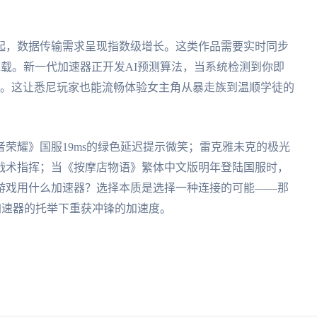
起，数据传输需求呈现指数级增长。这类作品需要实时同步
承载。新一代加速器正开发AI预测算法，当系统检测到你即
包。这让悉尼玩家也能流畅体验女主角从暴走族到温顺学徒的
荣耀》国服19ms的绿色延迟提示微笑；雷克雅未克的极光
战术指挥；当《按摩店物语》繁体中文版明年登陆国服时，
游戏用什么加速器？选择本质是选择一种连接的可能——那
业加速器的托举下重获冲锋的加速度。