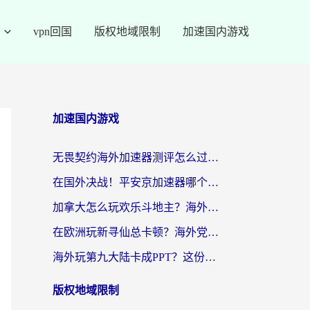
vpn回国
版权地域限制
加速国内游戏
加速国内游戏
无畏契约海外加速器测评怎么过？海外玩家亲测实用指南（附小众技巧）
在国外决战！平安京加速器哪个好用一点？老玩家亲测番茄加速器全解析
加拿大怎么玩欢乐斗地主？海外党国服游戏加速终极指南（附绝地求生未来之役300英雄实测）
在欧洲玩新寻仙总卡顿？海外党必看的国服游戏加速全攻略
海外玩第九大陆卡成PPT？这份网络加速指南帮你丝滑上分
版权地域限制