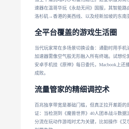
速器在温哥华玩《永劫无间》国服，其智能路由
洛杉矶→香港的美西线、以及经新加坡的东南
全平台覆盖的游戏生活圈
当代玩家常在多场景切换设备：通勤时用手机清
加速器需像空气般无形融入所有终端。试想伦敦宿
安卓手机挂《原神》每日委托，Macbook上
成败。
流量管家的精细调控术
百兆独享带宽是基础门槛，但真正拉开差距的是
证：当检测到《魔兽世界》40人团本战斗数
分流在玩动作游戏时尤为关键，比如操作《艾