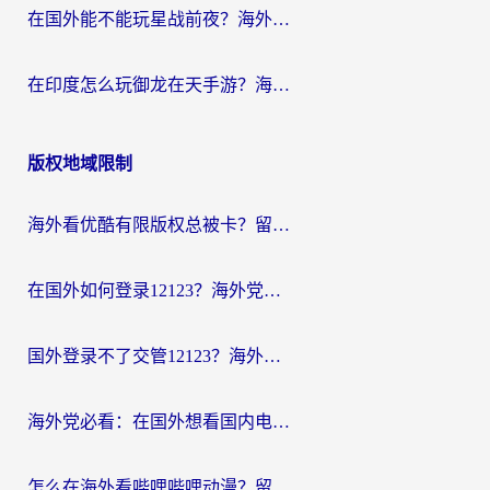
在国外能不能玩星战前夜？海外党国服游戏不卡顿的秘密武器在这里
在印度怎么玩御龙在天手游？海外党畅玩国服的终极生存指南
版权地域限制
海外看优酷有限版权总被卡？留学生亲测有效的回国加速器选择指南
在国外如何登录12123？海外党必备的回国加速实用指南
国外登录不了交管12123？海外华人亲测有效的回国加速器选择指南
海外党必看：在国外想看国内电视剧用什么软件？3步解决地域限制
怎么在海外看哔哩哔哩动漫？留学生亲测有效的回国加速方案