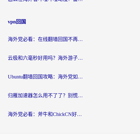
vpn回国
海外党必看：在线翻墙回国不再难！教你选对加速器无缝刷国内资源
云极和六毫秒好用吗？海外游子解锁国内资源的真实答案
Ubuntu翻墙回国攻略：海外党如何选对加速器，无缝刷国内剧玩游戏？
归雁加速器怎么用不了了？别慌，这篇指南教你如何丝滑“回家”
海外党必看：斧牛和ChickCN好用吗？3款热门加速器实测+番茄加速器深度体验