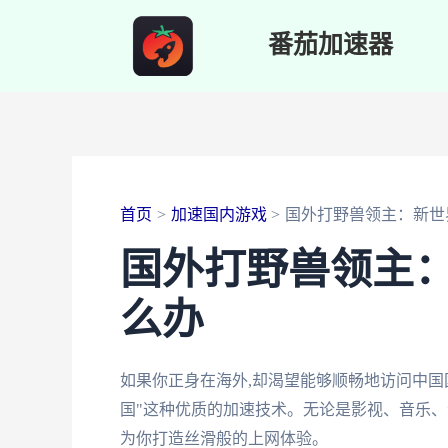
跳
番茄加速器
至
内
容
首页
加速国内游戏
国外打野兽领主：新世
国外打野兽领主
么办
如果你正身在海外,却渴望能够顺畅地访问中国国内
国"这种优质的加速技术。无论是影视、音乐、
为你打造丝滑般的上网体验。