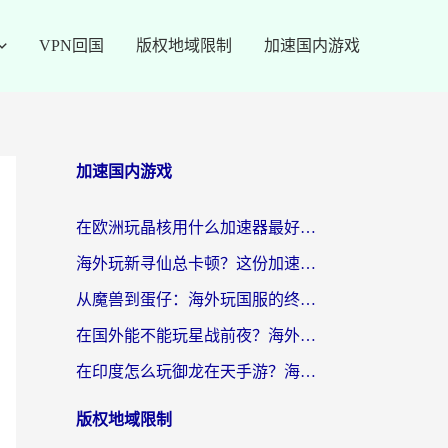
VPN回国
版权地域限制
加速国内游戏
加速国内游戏
在欧洲玩晶核用什么加速器最好呢？一个老玩家的真心话
海外玩新寻仙总卡顿？这份加速器选择指南让你秒回国服流畅体验
从魔兽到蛋仔：海外玩国服的终极加速指南，找到你的专属高速通道
在国外能不能玩星战前夜？海外党国服游戏不卡顿的秘密武器在这里
在印度怎么玩御龙在天手游？海外党畅玩国服的终极生存指南
版权地域限制