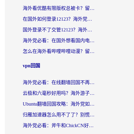
海外看优酷有限版权总被卡？留学生亲测有效的回国加速器选择指南
在国外如何登录12123？海外党必备的回国加速实用指南
国外登录不了交管12123？海外华人亲测有效的回国加速器选择指南
海外党必看：在国外想看国内电视剧用什么软件？3步解决地域限制
怎么在海外看哔哩哔哩动漫？留学生亲测有效的回国加速方案
vpn回国
海外党必看：在线翻墙回国不再难！教你选对加速器无缝刷国内资源
云极和六毫秒好用吗？海外游子解锁国内资源的真实答案
Ubuntu翻墙回国攻略：海外党如何选对加速器，无缝刷国内剧玩游戏？
归雁加速器怎么用不了了？别慌，这篇指南教你如何丝滑“回家”
海外党必看：斧牛和ChickCN好用吗？3款热门加速器实测+番茄加速器深度体验