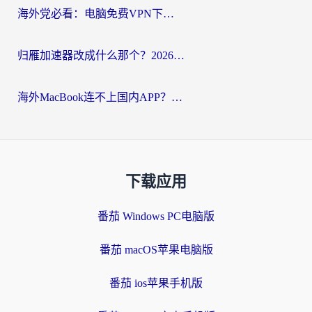
海外党必看：电脑免费VPN下载指南+回国加速器选择全攻略，告别地区限制
归雁加速器改成什么那个？2026海外党回国加速全攻略：告别地区限制，轻松刷剧玩游戏
海外MacBook连不上国内APP？选对回国VPN，告别地区限制的烦恼
下载应用
番茄 Windows PC电脑版
番茄 macOS苹果电脑版
番茄 ios苹果手机版