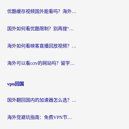
优酷缓存视频国外能看吗？海外党追剧看片的终极解决方案来了
国外如何看优酷限制？别再搜“在日本哪个软件可以看中国电视剧”，这篇教你搞定
海外如何看映客直播回放视频？这份攻略帮你搞定（附腾讯优酷观看技巧）
海外可以看cctv的网站吗？留学生亲测有效的回国追剧方案
vpn回国
国外翻回国内的加速器怎么选？海外党亲测实用指南，告别地域限制
海外党避坑指南：免费VPN节点真的靠谱吗？教你选对回国加速器无缝访问国内资源