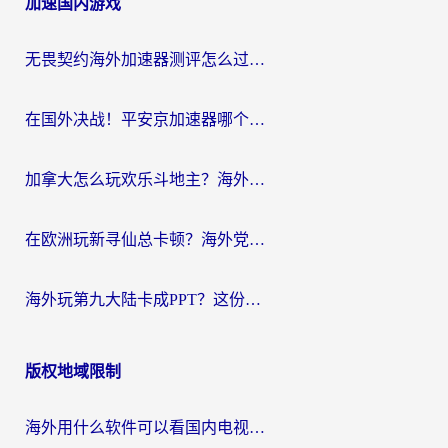
加速国内游戏
导
航
无畏契约海外加速器测评怎么过？海外玩家亲测实用指南（附小众技巧）
在国外决战！平安京加速器哪个好用一点？老玩家亲测番茄加速器全解析
加拿大怎么玩欢乐斗地主？海外党国服游戏加速终极指南（附绝地求生未来之役300英雄实测）
在欧洲玩新寻仙总卡顿？海外党必看的国服游戏加速全攻略
海外玩第九大陆卡成PPT？这份网络加速指南帮你丝滑上分
版权地域限制
海外用什么软件可以看国内电视？留学生亲测有效的追剧自由指南