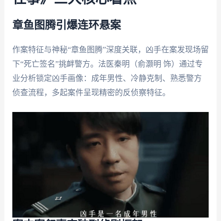
章鱼图腾引爆连环悬案
作案特征与神秘“章鱼图腾”深度关联，凶手在案发现场留
下“死亡签名”挑衅警方。法医秦明（俞灏明 饰）通过专
业分析锁定凶手画像：成年男性、冷静克制、熟悉警方
侦查流程，多起案件呈现精密的反侦察特征。