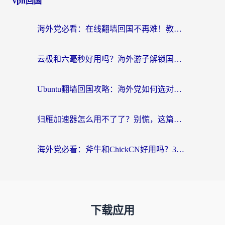
vpn回国
海外党必看：在线翻墙回国不再难！教你选对加速器无缝刷国内资源
云极和六毫秒好用吗？海外游子解锁国内资源的真实答案
Ubuntu翻墙回国攻略：海外党如何选对加速器，无缝刷国内剧玩游戏？
归雁加速器怎么用不了了？别慌，这篇指南教你如何丝滑“回家”
海外党必看：斧牛和ChickCN好用吗？3款热门加速器实测+番茄加速器深度体验
下载应用