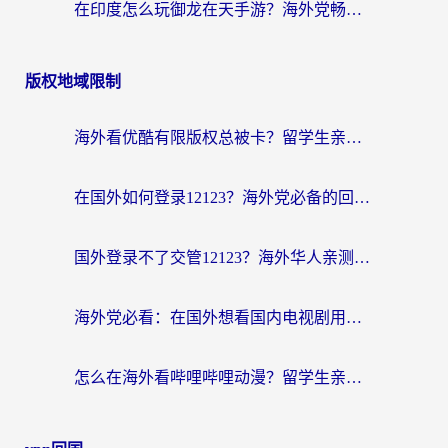
在印度怎么玩御龙在天手游？海外党畅玩国服的终极生存指南
版权地域限制
海外看优酷有限版权总被卡？留学生亲测有效的回国加速器选择指南
在国外如何登录12123？海外党必备的回国加速实用指南
国外登录不了交管12123？海外华人亲测有效的回国加速器选择指南
海外党必看：在国外想看国内电视剧用什么软件？3步解决地域限制
怎么在海外看哔哩哔哩动漫？留学生亲测有效的回国加速方案