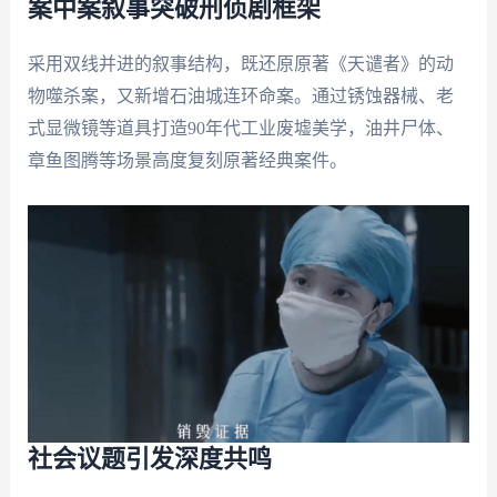
案中案叙事突破刑侦剧框架
采用双线并进的叙事结构，既还原原著《天谴者》的动
物噬杀案，又新增石油城连环命案。通过锈蚀器械、老
式显微镜等道具打造90年代工业废墟美学，油井尸体、
章鱼图腾等场景高度复刻原著经典案件。
社会议题引发深度共鸣