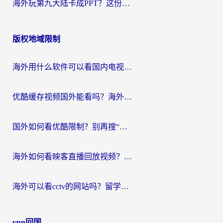
海外玩第九大陆卡成PPT？这份网络加速指南帮你丝滑上分
版权地域限制
海外用什么软件可以看国内电视？留学生亲测有效的追剧自由指南
优酷缓存视频国外能看吗？海外党追剧看片的终极解决方案来了
国外如何看优酷限制？别再搜“在日本哪个软件可以看中国电视剧”，这篇教你搞定
海外如何看映客直播回放视频？这份攻略帮你搞定（附腾讯优酷观看技巧）
海外可以看cctv的网站吗？留学生亲测有效的回国追剧方案
vpn回国