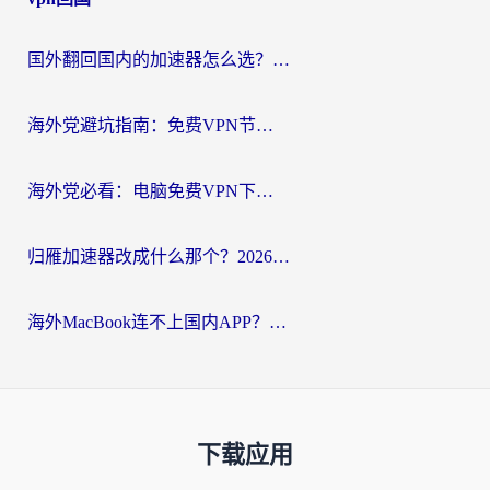
国外翻回国内的加速器怎么选？海外党亲测实用指南，告别地域限制
海外党避坑指南：免费VPN节点真的靠谱吗？教你选对回国加速器无缝访问国内资源
海外党必看：电脑免费VPN下载指南+回国加速器选择全攻略，告别地区限制
归雁加速器改成什么那个？2026海外党回国加速全攻略：告别地区限制，轻松刷剧玩游戏
海外MacBook连不上国内APP？选对回国VPN，告别地区限制的烦恼
下载应用