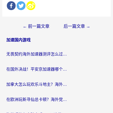
文
←
前一篇文章
后一篇文章
→
章
加速国内游戏
导
航
无畏契约海外加速器测评怎么过？海外玩家亲测实用指南（附小众技巧）
在国外决战！平安京加速器哪个好用一点？老玩家亲测番茄加速器全解析
加拿大怎么玩欢乐斗地主？海外党国服游戏加速终极指南（附绝地求生未来之役300英雄实测）
在欧洲玩新寻仙总卡顿？海外党必看的国服游戏加速全攻略