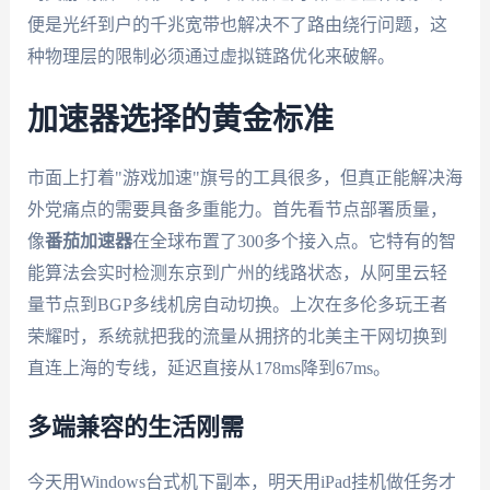
便是光纤到户的千兆宽带也解决不了路由绕行问题，这
种物理层的限制必须通过虚拟链路优化来破解。
加速器选择的黄金标准
市面上打着"游戏加速"旗号的工具很多，但真正能解决海
外党痛点的需要具备多重能力。首先看节点部署质量，
像
番茄加速器
在全球布置了300多个接入点。它特有的智
能算法会实时检测东京到广州的线路状态，从阿里云轻
量节点到BGP多线机房自动切换。上次在多伦多玩王者
荣耀时，系统就把我的流量从拥挤的北美主干网切换到
直连上海的专线，延迟直接从178ms降到67ms。
多端兼容的生活刚需
今天用Windows台式机下副本，明天用iPad挂机做任务才