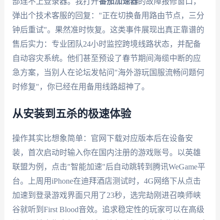
部连不上登录器。我打开
番茄加速器
的故障报修窗口，
弹出个技术客服的回复："正在切换备用路由节点，三分
钟后重试"。果然准时恢复。这类事件展现出真正靠谱的
售后实力：专业团队24小时监控跨境线路状态，并配备
自动容灾系统。他们甚至预设了春节期间海缆中断的应
急方案，当别人在论坛发帖问"海外游玩国服流畅问题何
时修复"，你已经在用备用线路超神了。
从安装到五杀的极速体验
操作其实比想象简单：官网下载对应版本后在设备安
装，首次启动时输入你在国内注册的游戏账号。以英雄
联盟为例，点击"智能加速"后自动跳转到腾讯WeGame平
台。上周用iPhone在迪拜酒店测试时，4G网络下从点击
加速到登录游戏界面只用了23秒，选完劫刚进召唤师峡
谷就听到First Blood音效。追求稳定性的玩家可以在高级