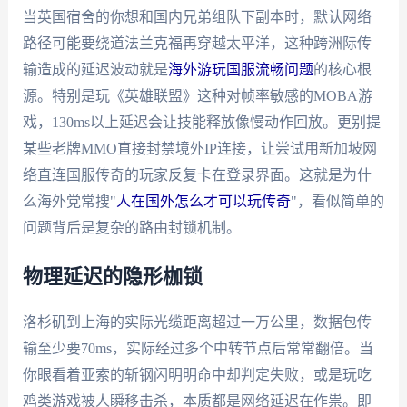
当英国宿舍的你想和国内兄弟组队下副本时，默认网络
路径可能要绕道法兰克福再穿越太平洋，这种跨洲际传
输造成的延迟波动就是
海外游玩国服流畅问题
的核心根
源。特别是玩《英雄联盟》这种对帧率敏感的MOBA游
戏，130ms以上延迟会让技能释放像慢动作回放。更别提
某些老牌MMO直接封禁境外IP连接，让尝试用新加坡网
络直连国服传奇的玩家反复卡在登录界面。这就是为什
么海外党常搜"
人在国外怎么才可以玩传奇
"，看似简单的
问题背后是复杂的路由封锁机制。
物理延迟的隐形枷锁
洛杉矶到上海的实际光缆距离超过一万公里，数据包传
输至少要70ms，实际经过多个中转节点后常常翻倍。当
你眼看着亚索的斩钢闪明明命中却判定失败，或是玩吃
鸡类游戏被人瞬移击杀，本质都是网络延迟在作祟。即