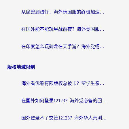
从魔兽到蛋仔：海外玩国服的终极加速指南，找到你的专属高速通道
在国外能不能玩星战前夜？海外党国服游戏不卡顿的秘密武器在这里
在印度怎么玩御龙在天手游？海外党畅玩国服的终极生存指南
版权地域限制
海外看优酷有限版权总被卡？留学生亲测有效的回国加速器选择指南
在国外如何登录12123？海外党必备的回国加速实用指南
国外登录不了交管12123？海外华人亲测有效的回国加速器选择指南