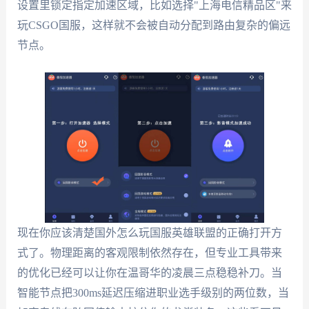
设置里锁定指定加速区域，比如选择"上海电信精品区"来
玩CSGO国服，这样就不会被自动分配到路由复杂的偏远
节点。
现在你应该清楚国外怎么玩国服英雄联盟的正确打开方
式了。物理距离的客观限制依然存在，但专业工具带来
的优化已经可以让你在温哥华的凌晨三点稳稳补刀。当
智能节点把300ms延迟压缩进职业选手级别的两位数，当