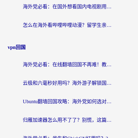
海外党必看：在国外想看国内电视剧用什么软件？3步解决地域限制
怎么在海外看哔哩哔哩动漫？留学生亲测有效的回国加速方案
vpn回国
海外党必看：在线翻墙回国不再难！教你选对加速器无缝刷国内资源
云极和六毫秒好用吗？海外游子解锁国内资源的真实答案
Ubuntu翻墙回国攻略：海外党如何选对加速器，无缝刷国内剧玩游戏？
归雁加速器怎么用不了了？别慌，这篇指南教你如何丝滑“回家”