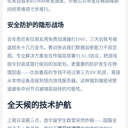
化来自独享的100M带宽通道，毕竟公共带宽在晚高峰期
间经常堵得寸步难行。
安全防护的隐形战场
去年悉尼有位朋友用免费加速器打DNF，三天后账号被
盗损失十几万金币。教训告诉我们数据加密能力不容忽
视。专业解决方案会在传输层部署TLS1.3协议，把游戏
指令封装成银行级别的加密包。更重要的防护发生在物
理层面——比如番茄的专线不经过第三方IDC机房，直接
从本地设备连接到境内游戏服务器。这种端到端密闭管
道避免中间节点被嗅探劫持的可能性。
全天候的技术护航
上周日凌晨三点，首尔留学生群里突然炸锅——国服全