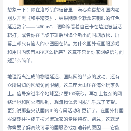
想象一下：你在洛杉矶的宿舍里，满心欢喜想和国内老
朋友开黑《和平精英》，结果刚跳伞就飘来刺眼的红色
延迟数字——“460ms”，眼睁睁看着自己卡在墙边被当活
靶打。或者你在巴黎下班后想追个新出的国剧放松，屏
幕上却只有恼人的小圈圈在转。为什么国外玩国服游戏
和用国内影音APP这么折磨？这真不只是你家网络信号问
题那么简单。
地理距离造成的物理延迟、国际网络节点的波动、还有
众所周知的区域访问限制，这三座大山压在海外玩家头
上。信号穿过半个地球至少要100毫秒，再加上复杂的网
络环境和防火墙限制，想流畅体验国服几乎成了奢望。
更别说那些只认国内IP的专属活动和更新了，在国外打国
服游戏往往成了技术流玩家的专属特权。别急，这就是
你需要了解高效可靠的国服游戏加速器的原因——它能