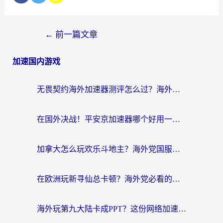
←
前一篇文章
加速国内游戏
无畏契约海外加速器测评怎么过？海外玩家亲测实用指南（附小众技巧）
在国外决战！平安京加速器哪个好用一点？老玩家亲测番茄加速器全解析
加拿大怎么玩欢乐斗地主？海外党国服游戏加速终极指南（附绝地求生未来之役300英雄实测）
在欧洲玩新寻仙总卡顿？海外党必看的国服游戏加速全攻略
海外玩第九大陆卡成PPT？这份网络加速指南帮你丝滑上分