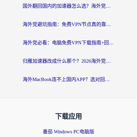
国外翻回国内的加速器怎么选？海外党亲测实用指南，告别地域限制
海外党避坑指南：免费VPN节点真的靠谱吗？教你选对回国加速器无缝访问国内资源
海外党必看：电脑免费VPN下载指南+回国加速器选择全攻略，告别地区限制
归雁加速器改成什么那个？2026海外党回国加速全攻略：告别地区限制，轻松刷剧玩游戏
海外MacBook连不上国内APP？选对回国VPN，告别地区限制的烦恼
下载应用
番茄 Windows PC电脑版