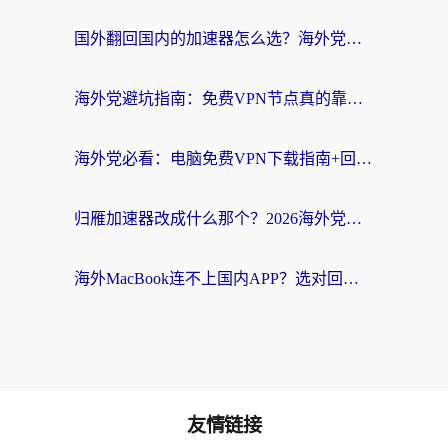
国外翻回国内的加速器怎么选？海外党亲测实用指南，告别地域限制
海外党避坑指南：免费VPN节点真的靠谱吗？教你选对回国加速器无缝访问国内资源
海外党必看：电脑免费VPN下载指南+回国加速器选择全攻略，告别地区限制
归雁加速器改成什么那个？2026海外党回国加速全攻略：告别地区限制，轻松刷剧玩游戏
海外MacBook连不上国内APP？选对回国VPN，告别地区限制的烦恼
友情链接