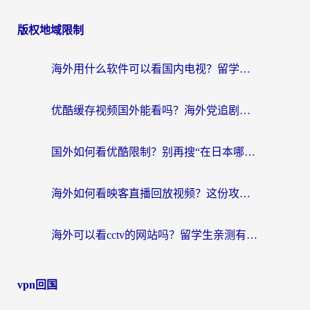
版权地域限制
海外用什么软件可以看国内电视？留学生亲测有效的追剧自由指南
优酷缓存视频国外能看吗？海外党追剧看片的终极解决方案来了
国外如何看优酷限制？别再搜“在日本哪个软件可以看中国电视剧”，这篇教你搞定
海外如何看映客直播回放视频？这份攻略帮你搞定（附腾讯优酷观看技巧）
海外可以看cctv的网站吗？留学生亲测有效的回国追剧方案
vpn回国