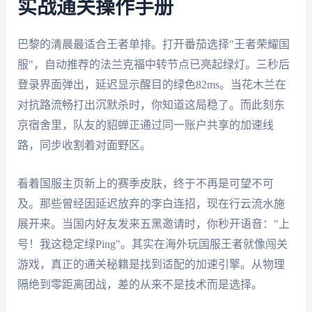
实战通关操作手册
巴黎的清晨最适合王者单排。打开番茄选择"王者荣耀国
服"，自动推荐的法兰克福中转节点已亮起绿灯。三秒后
登录界面弹出，延迟显示醒目的绿色82ms。当花木兰在
对抗路流畅打出沉默杀时，你知道这局稳了。而此刻东
京宿舍里，队友的貂蝉正通过同一账户共享的加速线
路，同步收割着对面野区。
看着国服主页新上的赛季皮肤，终于不再是可望不可
及。那些曾经因延迟放弃的李白连招，现在行云流水施
展开来。当国内好友发来五黑邀请时，你秒开语音："上
号！我这稳定绿Ping"。其实在海外玩国服王者就像闯关
游戏，真正的通关秘籍是找到适配的加速引擎。从物理
隔绝到零距离团战，差的从来不是技术而是选择。