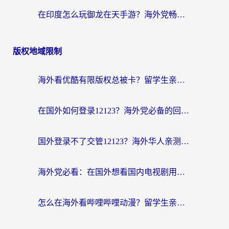
在印度怎么玩御龙在天手游？海外党畅玩国服的终极生存指南
版权地域限制
海外看优酷有限版权总被卡？留学生亲测有效的回国加速器选择指南
在国外如何登录12123？海外党必备的回国加速实用指南
国外登录不了交管12123？海外华人亲测有效的回国加速器选择指南
海外党必看：在国外想看国内电视剧用什么软件？3步解决地域限制
怎么在海外看哔哩哔哩动漫？留学生亲测有效的回国加速方案