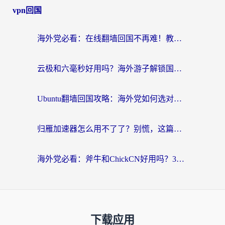
vpn回国
海外党必看：在线翻墙回国不再难！教你选对加速器无缝刷国内资源
云极和六毫秒好用吗？海外游子解锁国内资源的真实答案
Ubuntu翻墙回国攻略：海外党如何选对加速器，无缝刷国内剧玩游戏？
归雁加速器怎么用不了了？别慌，这篇指南教你如何丝滑“回家”
海外党必看：斧牛和ChickCN好用吗？3款热门加速器实测+番茄加速器深度体验
下载应用