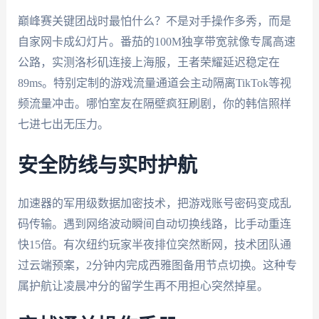
巅峰赛关键团战时最怕什么？不是对手操作多秀，而是
自家网卡成幻灯片。番茄的100M独享带宽就像专属高速
公路，实测洛杉矶连接上海服，王者荣耀延迟稳定在
89ms。特别定制的游戏流量通道会主动隔离TikTok等视
频流量冲击。哪怕室友在隔壁疯狂刷剧，你的韩信照样
七进七出无压力。
安全防线与实时护航
加速器的军用级数据加密技术，把游戏账号密码变成乱
码传输。遇到网络波动瞬间自动切换线路，比手动重连
快15倍。有次纽约玩家半夜排位突然断网，技术团队通
过云端预案，2分钟内完成西雅图备用节点切换。这种专
属护航让凌晨冲分的留学生再不用担心突然掉星。