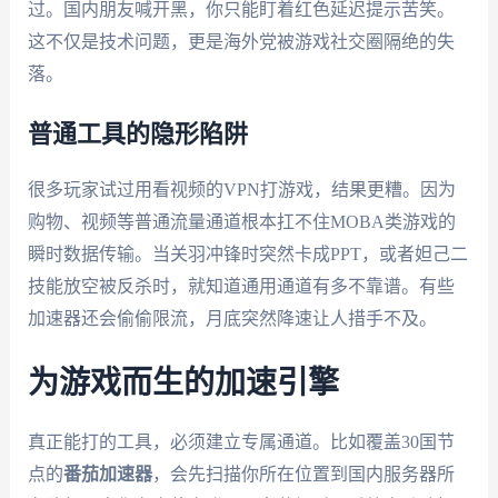
过。国内朋友喊开黑，你只能盯着红色延迟提示苦笑。
这不仅是技术问题，更是海外党被游戏社交圈隔绝的失
落。
普通工具的隐形陷阱
很多玩家试过用看视频的VPN打游戏，结果更糟。因为
购物、视频等普通流量通道根本扛不住MOBA类游戏的
瞬时数据传输。当关羽冲锋时突然卡成PPT，或者妲己二
技能放空被反杀时，就知道通用通道有多不靠谱。有些
加速器还会偷偷限流，月底突然降速让人措手不及。
为游戏而生的加速引擎
真正能打的工具，必须建立专属通道。比如覆盖30国节
点的
番茄加速器
，会先扫描你所在位置到国内服务器所