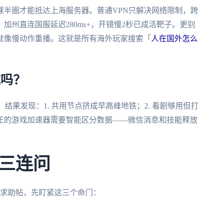
球半圈才能抵达上海服务器。普通VPN只解决网络限制，跨
加州直连国服延迟280ms+，开镜慢2秒已成活靶子。更别
就像慢动作重播。这就是所有海外玩家搜索「
人在国外怎么
坑吗？
铁》，结果发现：1. 共用节点挤成早高峰地铁；2. 看剧够用但打
真正的游戏加速器需要智能区分数据——微信消息和技能释放
三连问
的求助帖，先盯紧这三个命门：