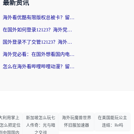
最新资讯
海外看优酷有限版权总被卡？留学生亲测有效的回国加速器选择指南
在国外如何登录12123？海外党必备的回国加速实用指南
国外登录不了交管12123？海外华人亲测有效的回国加速器选择指南
海外党必看：在国外想看国内电视剧用什么软件？3步解决地域限制
怎么在海外看哔哩哔哩动漫？留学生亲测有效的回国加速方案
大利用掌上
新加坡怎么玩七
海外玩魔兽世界
在美国能玩公主
33怎么把定位
人传奇：光与暗
怀旧服加速器
连结：Re吗
到中国国内
之交战