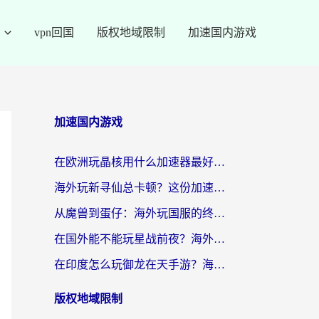
vpn回国
版权地域限制
加速国内游戏
加速国内游戏
在欧洲玩晶核用什么加速器最好呢？一个老玩家的真心话
海外玩新寻仙总卡顿？这份加速器选择指南让你秒回国服流畅体验
从魔兽到蛋仔：海外玩国服的终极加速指南，找到你的专属高速通道
在国外能不能玩星战前夜？海外党国服游戏不卡顿的秘密武器在这里
在印度怎么玩御龙在天手游？海外党畅玩国服的终极生存指南
版权地域限制