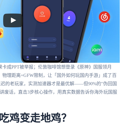
卡成PPT被举报；伦敦咖啡馆想登录《原神》国服领月
物理距离+GFW限制，让「国外如何玩国内手游」成了百
延迟的老玩家，实测加速器才是最优解——但90%的"伪回国
不讲废话，直击3步核心操作，用真实数据告诉你海外玩国服
吃鸡变走地鸡？