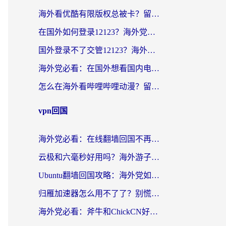
海外看优酷有限版权总被卡？留学生亲测有效的回国加速器选择指南
在国外如何登录12123？海外党必备的回国加速实用指南
国外登录不了交管12123？海外华人亲测有效的回国加速器选择指南
海外党必看：在国外想看国内电视剧用什么软件？3步解决地域限制
怎么在海外看哔哩哔哩动漫？留学生亲测有效的回国加速方案
vpn回国
海外党必看：在线翻墙回国不再难！教你选对加速器无缝刷国内资源
云极和六毫秒好用吗？海外游子解锁国内资源的真实答案
Ubuntu翻墙回国攻略：海外党如何选对加速器，无缝刷国内剧玩游戏？
归雁加速器怎么用不了了？别慌，这篇指南教你如何丝滑“回家”
海外党必看：斧牛和ChickCN好用吗？3款热门加速器实测+番茄加速器深度体验