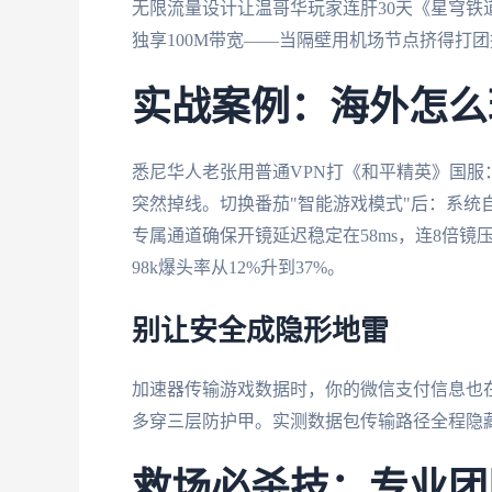
无限流量设计让温哥华玩家连肝30天《星穹铁道
独享100M带宽——当隔壁用机场节点挤得打
实战案例：海外怎么
悉尼华人老张用普通VPN打《和平精英》国服：1.
突然掉线。切换番茄"智能游戏模式"后：系统自
专属通道确保开镜延迟稳定在58ms，连8倍
98k爆头率从12%升到37%。
别让安全成隐形地雷
加速器传输游戏数据时，你的微信支付信息也在
多穿三层防护甲。实测数据包传输路径全程隐藏
救场必杀技：专业团