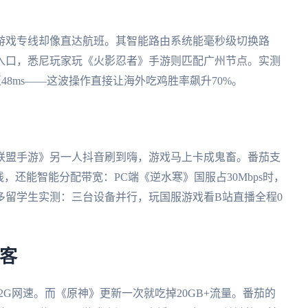
游戏专线却像直达航班。其智能路由系统能毫秒级切换路
入口，悉尼玩家玩《火影忍者》手游则匹配广州节点。实测
48ms——这波操作直接让海外吃鸡胜率飙升70%。
联盟手游》另一人抖音刷到嗨，游戏马上卡成鬼畜。番茄支
四端同时在线，还能智能分配带宽：PC端《逆水寒》国服占30Mbps时，
多留学生实测：三台设备并行，玩国服游戏看B站直播全程0
客
成2G网速。而《原神》更新一次就吃掉20GB+流量。番茄的