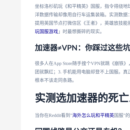
坐标洛杉矶玩《和平精英》国服，指令得绕地
洋数据传输却像用自行车运集装箱。实测数据：
提用英国节点打微信区《王者》，英雄放技能
玩国服游戏
」时最想撕碎的现实。
加速器≠VPN：你踩过这些
很多人在App Store随手搜个VPN就跳《崩
团就飘红；3. 手机能用电脑却登不上国服。
根本不该走同条路。
实测选加速器的死亡
当你在Reddit看到"
海外怎么玩和平精英
国服"