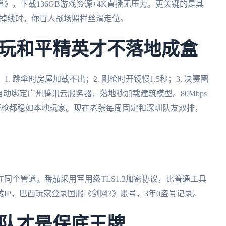
》，下载136GB游戏资源+4K直播无压力。更关键的是其
团掉线时，你百人战场照样丝滑走位。
玩和平精英才不落地成盒
 跳伞时房屋加载不出；2. 刚枪时开镜慢1.5秒；3. 决赛圈
动绑定广州腾讯云服务器，落地秒加载建筑模型。80Mbps
镜压枪都稳如本地玩家。现在老张每周固定和深圳队友双排，
同个管道。番茄采用军用级TLS1.3加密协议，比普通工具
IP，巴西玩家登录国服《剑网3》账号，3年0盗号记录。
队才是保底王牌