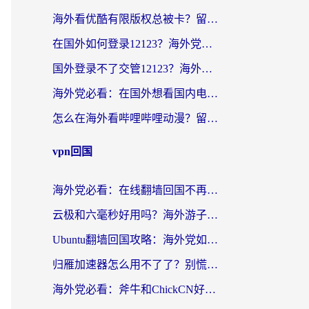
海外看优酷有限版权总被卡？留学生亲测有效的回国加速器选择指南
在国外如何登录12123？海外党必备的回国加速实用指南
国外登录不了交管12123？海外华人亲测有效的回国加速器选择指南
海外党必看：在国外想看国内电视剧用什么软件？3步解决地域限制
怎么在海外看哔哩哔哩动漫？留学生亲测有效的回国加速方案
vpn回国
海外党必看：在线翻墙回国不再难！教你选对加速器无缝刷国内资源
云极和六毫秒好用吗？海外游子解锁国内资源的真实答案
Ubuntu翻墙回国攻略：海外党如何选对加速器，无缝刷国内剧玩游戏？
归雁加速器怎么用不了了？别慌，这篇指南教你如何丝滑“回家”
海外党必看：斧牛和ChickCN好用吗？3款热门加速器实测+番茄加速器深度体验