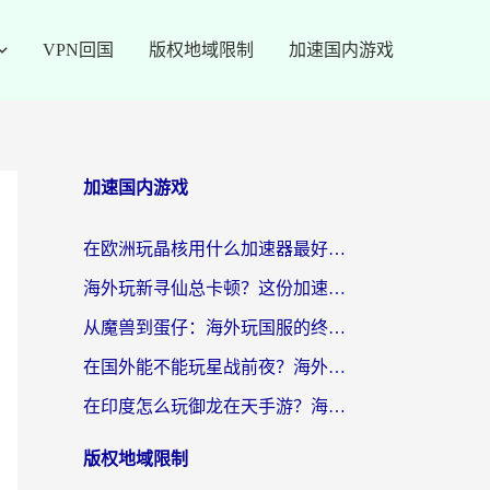
VPN回国
版权地域限制
加速国内游戏
加速国内游戏
在欧洲玩晶核用什么加速器最好呢？一个老玩家的真心话
海外玩新寻仙总卡顿？这份加速器选择指南让你秒回国服流畅体验
从魔兽到蛋仔：海外玩国服的终极加速指南，找到你的专属高速通道
在国外能不能玩星战前夜？海外党国服游戏不卡顿的秘密武器在这里
在印度怎么玩御龙在天手游？海外党畅玩国服的终极生存指南
版权地域限制