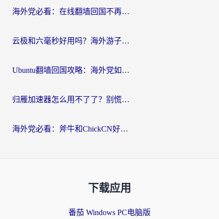
海外党必看：在线翻墙回国不再难！教你选对加速器无缝刷国内资源
云极和六毫秒好用吗？海外游子解锁国内资源的真实答案
Ubuntu翻墙回国攻略：海外党如何选对加速器，无缝刷国内剧玩游戏？
归雁加速器怎么用不了了？别慌，这篇指南教你如何丝滑“回家”
海外党必看：斧牛和ChickCN好用吗？3款热门加速器实测+番茄加速器深度体验
下载应用
番茄 Windows PC电脑版