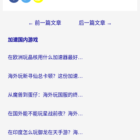
文
←
前一篇文章
后一篇文章
→
章
加速国内游戏
导
航
在欧洲玩晶核用什么加速器最好呢？一个老玩家的真心话
海外玩新寻仙总卡顿？这份加速器选择指南让你秒回国服流畅体验
从魔兽到蛋仔：海外玩国服的终极加速指南，找到你的专属高速通道
在国外能不能玩星战前夜？海外党国服游戏不卡顿的秘密武器在这里
在印度怎么玩御龙在天手游？海外党畅玩国服的终极生存指南