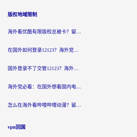
版权地域限制
海外看优酷有限版权总被卡？留学生亲测有效的回国加速器选择指南
在国外如何登录12123？海外党必备的回国加速实用指南
国外登录不了交管12123？海外华人亲测有效的回国加速器选择指南
海外党必看：在国外想看国内电视剧用什么软件？3步解决地域限制
怎么在海外看哔哩哔哩动漫？留学生亲测有效的回国加速方案
vpn回国