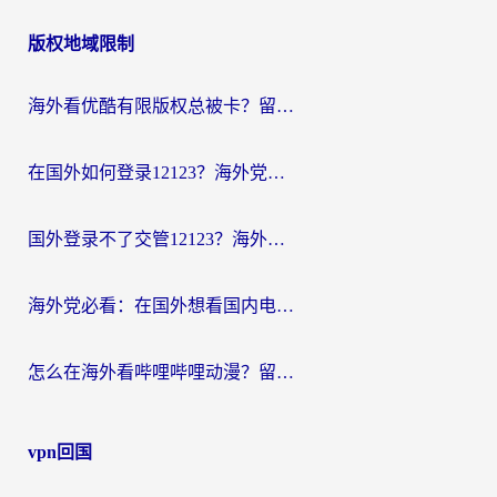
版权地域限制
海外看优酷有限版权总被卡？留学生亲测有效的回国加速器选择指南
在国外如何登录12123？海外党必备的回国加速实用指南
国外登录不了交管12123？海外华人亲测有效的回国加速器选择指南
海外党必看：在国外想看国内电视剧用什么软件？3步解决地域限制
怎么在海外看哔哩哔哩动漫？留学生亲测有效的回国加速方案
vpn回国