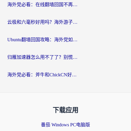
海外党必看：在线翻墙回国不再难！教你选对加速器无缝刷国内资源
云极和六毫秒好用吗？海外游子解锁国内资源的真实答案
Ubuntu翻墙回国攻略：海外党如何选对加速器，无缝刷国内剧玩游戏？
归雁加速器怎么用不了了？别慌，这篇指南教你如何丝滑“回家”
海外党必看：斧牛和ChickCN好用吗？3款热门加速器实测+番茄加速器深度体验
下载应用
番茄 Windows PC电脑版