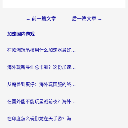
文
←
前一篇文章
后一篇文章
→
章
加速国内游戏
导
航
在欧洲玩晶核用什么加速器最好呢？一个老玩家的真心话
海外玩新寻仙总卡顿？这份加速器选择指南让你秒回国服流畅体验
从魔兽到蛋仔：海外玩国服的终极加速指南，找到你的专属高速通道
在国外能不能玩星战前夜？海外党国服游戏不卡顿的秘密武器在这里
在印度怎么玩御龙在天手游？海外党畅玩国服的终极生存指南