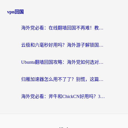
vpn回国
海外党必看：在线翻墙回国不再难！教你选对加速器无缝刷国内资源
云极和六毫秒好用吗？海外游子解锁国内资源的真实答案
Ubuntu翻墙回国攻略：海外党如何选对加速器，无缝刷国内剧玩游戏？
归雁加速器怎么用不了了？别慌，这篇指南教你如何丝滑“回家”
海外党必看：斧牛和ChickCN好用吗？3款热门加速器实测+番茄加速器深度体验