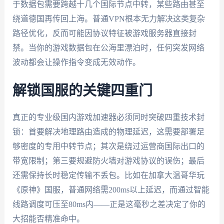
于数据包需要跨越十几个国际节点中转，某些路由甚至
绕道德国再传回上海。普通VPN根本无力解决这类复杂
路径优化，反而可能因协议特征被游戏服务器直接封
禁。当你的游戏数据包在公海里漂泊时，任何突发网络
波动都会让操作指令变成无效动作。
解锁国服的关键四重门
真正的专业级国内游戏加速器必须同时突破四重技术封
锁：首要解决地理路由造成的物理延迟，这需要部署足
够密度的专用中转节点；其次是绕过运营商国际出口的
带宽限制；第三要规避防火墙对游戏协议的误伤；最后
还需保持长时稳定传输不丢包。比如在加拿大温哥华玩
《原神》国服，普通网络需200ms以上延迟，而通过智能
线路调度可压至80ms内——正是这毫秒之差决定了你的
大招能否精准命中。