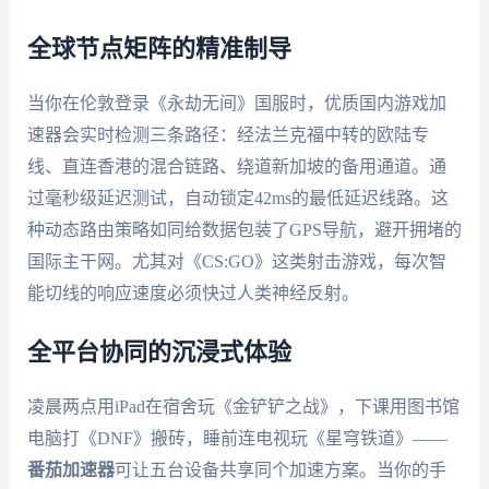
全球节点矩阵的精准制导
当你在伦敦登录《永劫无间》国服时，优质国内游戏加
速器会实时检测三条路径：经法兰克福中转的欧陆专
线、直连香港的混合链路、绕道新加坡的备用通道。通
过毫秒级延迟测试，自动锁定42ms的最低延迟线路。这
种动态路由策略如同给数据包装了GPS导航，避开拥堵的
国际主干网。尤其对《CS:GO》这类射击游戏，每次智
能切线的响应速度必须快过人类神经反射。
全平台协同的沉浸式体验
凌晨两点用iPad在宿舍玩《金铲铲之战》，下课用图书馆
电脑打《DNF》搬砖，睡前连电视玩《星穹铁道》——
番茄加速器
可让五台设备共享同个加速方案。当你的手