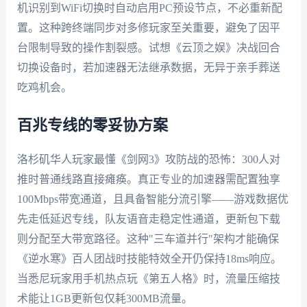
机识别到WiFi切换时自动启用PC预设节点，不必重新配
置。这种跨终端同步对多修玩家至关重要，避免了因平
台限制导致的操作割裂感。试想《云顶之娱》决战回合
切换设备时，若加速器无法继承数据，无异于亲手葬送
吃鸡机会。
百兆专线的零妥协方案
洛杉矶华人玩家最懂《剑网3》攻防战的恐怖：300人对
推时普通线路直接瘫痪。真正专业的加速器需配置独享
100Mbps带宽通道，且具备智能分流引擎——游戏数据优
先走低延迟专线，队友语音走稳定性通道，更新包下载
则分配至大带宽路径。这种"三车道并行"架构才能确保
《逆水寒》百人团战时技能特效全开仍保持18ms响应。
当悉尼玩家用手机热点玩《第五人格》时，流量压缩技
术能让1GB更新包仅耗300MB流量。