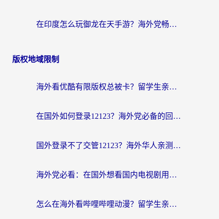
在印度怎么玩御龙在天手游？海外党畅玩国服的终极生存指南
版权地域限制
海外看优酷有限版权总被卡？留学生亲测有效的回国加速器选择指南
在国外如何登录12123？海外党必备的回国加速实用指南
国外登录不了交管12123？海外华人亲测有效的回国加速器选择指南
海外党必看：在国外想看国内电视剧用什么软件？3步解决地域限制
怎么在海外看哔哩哔哩动漫？留学生亲测有效的回国加速方案