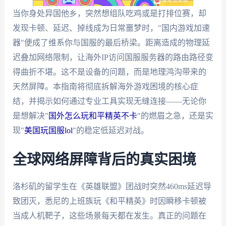
当你身处异国他乡，突然想组队吃鸡或是打排位赛，却
发现卡顿、延迟、掉线成为日常噩梦时，"国内游戏加速
器"便成了维系你与国服的最后桥梁。距离造成的物理延
迟叠加网络限制，让海外IP访问国服服务器的路由路径变
得曲折不堪。这不是设备的问题，而是地理鸿沟带来的
天然屏障。本指南将彻底拆解海外游戏困境的核心症
结，并揭示如何通过专业工具实现无缝连接——无论你
是想解决"
国外怎么玩和平精英不卡
"的燃眉之急，还是实
现"
美国玩国服lol
"的稳定低延迟对战。
全球网络屏障背后的真实困境
洛杉矶的留学生在《英雄联盟》团战时突然460ms延迟导
致团灭，悉尼的上班族玩《和平精英》时因瞬移卡顿被
当成人机靶子，这些场景每天都在发生。真正的问题在