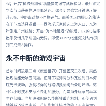
程；开启"枪械预加载"功能提前缓存武器模型；最后锁定
华南节点获得物理最低延迟。你会明显感觉开镜速度提
升30%，中距离对枪不再拼运气。而美国玩国服lol的秘诀
在于节点选择逻辑——西海岸玩家优选上海入口，东海
岸则走广州线路；开启"伪本地延迟"功能后，EZ的Q技能
出手反馈几乎与国内无异，即使300ping也能通过动作预
判完成走A操作。
永不中断的游戏宇宙
首尔时间凌晨三点《魔兽世界》开荒团灭三次后，突然
出现技能无响应问题。值班工程师两分钟定位到日本海
底光缆波动，强制将你的线路切换至绕台备用通道。这
种24小时技术支撑不是附加服务，而是海外玩家的基本
生存保障。当加速器配备智能断线重连机制，即使遇到
地铁隧道信号中断，重新恢复连接时你的《王者荣耀》