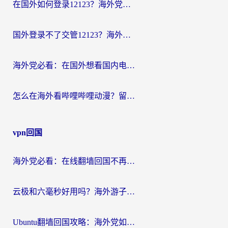
在国外如何登录12123？海外党必备的回国加速实用指南
国外登录不了交管12123？海外华人亲测有效的回国加速器选择指南
海外党必看：在国外想看国内电视剧用什么软件？3步解决地域限制
怎么在海外看哔哩哔哩动漫？留学生亲测有效的回国加速方案
vpn回国
海外党必看：在线翻墙回国不再难！教你选对加速器无缝刷国内资源
云极和六毫秒好用吗？海外游子解锁国内资源的真实答案
Ubuntu翻墙回国攻略：海外党如何选对加速器，无缝刷国内剧玩游戏？