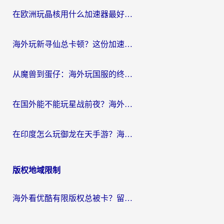
航
在欧洲玩晶核用什么加速器最好呢？一个老玩家的真心话
海外玩新寻仙总卡顿？这份加速器选择指南让你秒回国服流畅体验
从魔兽到蛋仔：海外玩国服的终极加速指南，找到你的专属高速通道
在国外能不能玩星战前夜？海外党国服游戏不卡顿的秘密武器在这里
在印度怎么玩御龙在天手游？海外党畅玩国服的终极生存指南
版权地域限制
海外看优酷有限版权总被卡？留学生亲测有效的回国加速器选择指南