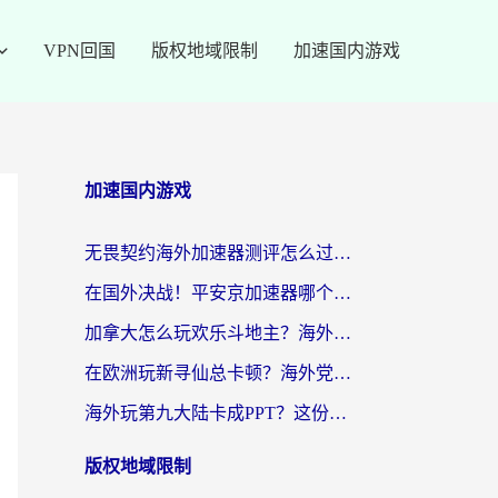
VPN回国
版权地域限制
加速国内游戏
加速国内游戏
无畏契约海外加速器测评怎么过？海外玩家亲测实用指南（附小众技巧）
在国外决战！平安京加速器哪个好用一点？老玩家亲测番茄加速器全解析
加拿大怎么玩欢乐斗地主？海外党国服游戏加速终极指南（附绝地求生未来之役300英雄实测）
在欧洲玩新寻仙总卡顿？海外党必看的国服游戏加速全攻略
海外玩第九大陆卡成PPT？这份网络加速指南帮你丝滑上分
版权地域限制