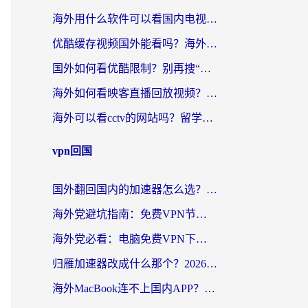
海外用什么软件可以看国内电视？留学生亲测有效的追剧自由指南
优酷缓存视频国外能看吗？海外党追剧看片的终极解决方案来了
国外如何看优酷限制？别再搜“在日本哪个软件可以看中国电视剧”，这篇教你搞定
海外如何看映客直播回放视频？这份攻略帮你搞定（附腾讯优酷观看技巧）
海外可以看cctv的网站吗？留学生亲测有效的回国追剧方案
vpn回国
国外翻回国内的加速器怎么选？海外党亲测实用指南，告别地域限制
海外党避坑指南：免费VPN节点真的靠谱吗？教你选对回国加速器无缝访问国内资源
海外党必看：电脑免费VPN下载指南+回国加速器选择全攻略，告别地区限制
归雁加速器改成什么那个？2026海外党回国加速全攻略：告别地区限制，轻松刷剧玩游戏
海外MacBook连不上国内APP？选对回国VPN，告别地区限制的烦恼