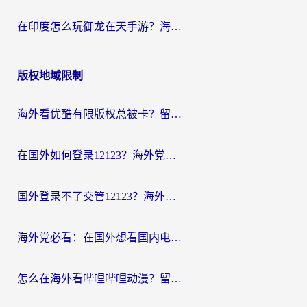
在印度怎么玩御龙在天手游？海外党畅玩国服的终极生存指南
版权地域限制
海外看优酷有限版权总被卡？留学生亲测有效的回国加速器选择指南
在国外如何登录12123？海外党必备的回国加速实用指南
国外登录不了交管12123？海外华人亲测有效的回国加速器选择指南
海外党必看：在国外想看国内电视剧用什么软件？3步解决地域限制
怎么在海外看哔哩哔哩动漫？留学生亲测有效的回国加速方案