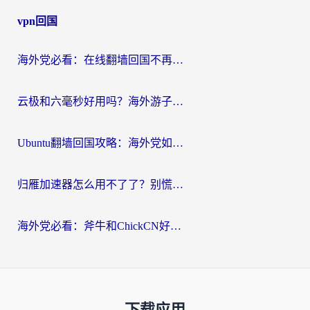
vpn回国
海外党必看：在线翻墙回国不再难！教你选对加速器无缝刷国内资源
云极和六毫秒好用吗？海外游子解锁国内资源的真实答案
Ubuntu翻墙回国攻略：海外党如何选对加速器，无缝刷国内剧玩游戏？
归雁加速器怎么用不了了？别慌，这篇指南教你如何丝滑“回家”
海外党必看：斧牛和ChickCN好用吗？3款热门加速器实测+番茄加速器深度体验