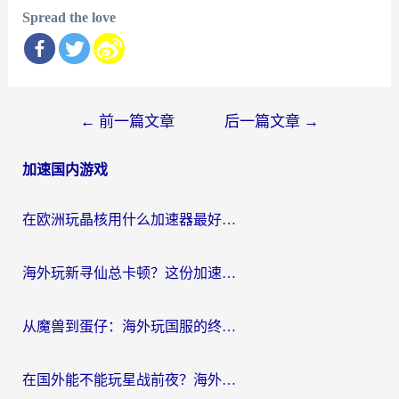
Spread the love
文
←
前一篇文章
后一篇文章
→
章
加速国内游戏
导
航
在欧洲玩晶核用什么加速器最好呢？一个老玩家的真心话
海外玩新寻仙总卡顿？这份加速器选择指南让你秒回国服流畅体验
从魔兽到蛋仔：海外玩国服的终极加速指南，找到你的专属高速通道
在国外能不能玩星战前夜？海外党国服游戏不卡顿的秘密武器在这里