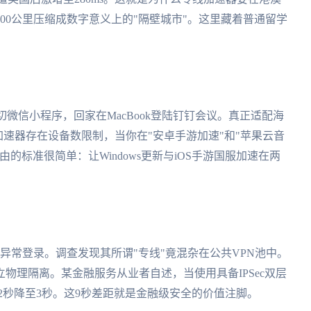
00公里压缩成数字意义上的"隔壁城市"。这里藏着普通留学
切微信小程序，回家在MacBook登陆钉钉会议。真正适配海
加速器存在设备数限制，当你在"安卓手游加速"和"苹果云音
的标准很简单：让Windows更新与iOS手游国服加速在两
异常登录。调查发现其所谓"专线"竟混杂在公共VPN池中。
物理隔离。某金融服务从业者自述，当使用具备IPSec双层
2秒降至3秒。这9秒差距就是金融级安全的价值注脚。