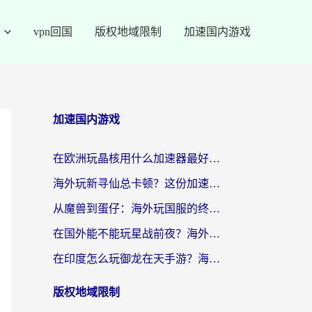
vpn回国
版权地域限制
加速国内游戏
加速国内游戏
在欧洲玩晶核用什么加速器最好呢？一个老玩家的真心话
海外玩新寻仙总卡顿？这份加速器选择指南让你秒回国服流畅体验
从魔兽到蛋仔：海外玩国服的终极加速指南，找到你的专属高速通道
在国外能不能玩星战前夜？海外党国服游戏不卡顿的秘密武器在这里
在印度怎么玩御龙在天手游？海外党畅玩国服的终极生存指南
版权地域限制