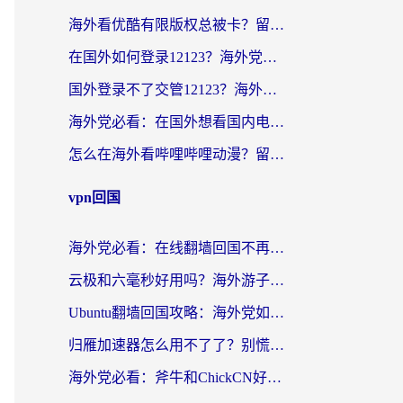
海外看优酷有限版权总被卡？留学生亲测有效的回国加速器选择指南
在国外如何登录12123？海外党必备的回国加速实用指南
国外登录不了交管12123？海外华人亲测有效的回国加速器选择指南
海外党必看：在国外想看国内电视剧用什么软件？3步解决地域限制
怎么在海外看哔哩哔哩动漫？留学生亲测有效的回国加速方案
vpn回国
海外党必看：在线翻墙回国不再难！教你选对加速器无缝刷国内资源
云极和六毫秒好用吗？海外游子解锁国内资源的真实答案
Ubuntu翻墙回国攻略：海外党如何选对加速器，无缝刷国内剧玩游戏？
归雁加速器怎么用不了了？别慌，这篇指南教你如何丝滑“回家”
海外党必看：斧牛和ChickCN好用吗？3款热门加速器实测+番茄加速器深度体验