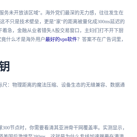
"服务未开放该区域"。海外党们最深的无力感，往往发生在
这不只是技术壁垒，更是"家"的距离被量化成300ms延迟的
干着急，金融从业者错失A股交易窗口，主妇们打不开下厨
究竟什么才是海外用户
最好的vpn软件
？答案不在广告词里，
钥
标尺：物理距离的魔法压缩、设备生态的无缝兼容、数据通
300节点时，你需要看清其亚洲骨干网覆盖率。实测显示，
绕道美国后激增至280ms。这就是为什么专线加速器要在港澳