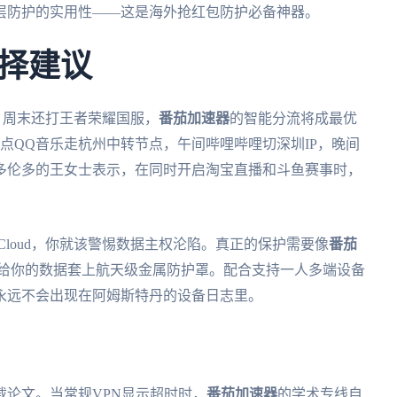
层防护的实用性——这是海外抢红包防护必备神器。
择建议
，周末还打王者荣耀国服，
番茄加速器
的智能分流将成最优
点QQ音乐走杭州中转节点，午间哔哩哔哩切深圳IP，晚间
多伦多的王女士表示，在同时开启淘宝直播和斗鱼赛事时，
loud，你就该警惕数据主权沦陷。真正的保护需要像
番茄
它像给你的数据套上航天级金属防护罩。配合支持一人多端设备
永远不会出现在阿姆斯特丹的设备日志里。
论文。当常规VPN显示超时时，
番茄加速器
的学术专线自