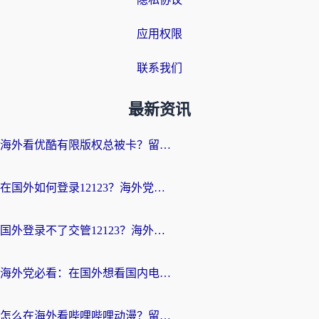
应用权限
联系我们
最新资讯
海外看优酷有限版权总被卡？留学生亲测有效的回国加速器选择指南
在国外如何登录12123？海外党必备的回国加速实用指南
国外登录不了交管12123？海外华人亲测有效的回国加速器选择指南
海外党必看：在国外想看国内电视剧用什么软件？3步解决地域限制
怎么在海外看哔哩哔哩动漫？留学生亲测有效的回国加速方案