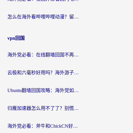
怎么在海外看哔哩哔哩动漫？留学生亲测有效的回国加速方案
vpn回国
海外党必看：在线翻墙回国不再难！教你选对加速器无缝刷国内资源
云极和六毫秒好用吗？海外游子解锁国内资源的真实答案
Ubuntu翻墙回国攻略：海外党如何选对加速器，无缝刷国内剧玩游戏？
归雁加速器怎么用不了了？别慌，这篇指南教你如何丝滑“回家”
海外党必看：斧牛和ChickCN好用吗？3款热门加速器实测+番茄加速器深度体验