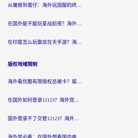
从魔兽到蛋仔：海外玩国服的终极加速指南，找到你的专属高速通道
在国外能不能玩星战前夜？海外党国服游戏不卡顿的秘密武器在这里
在印度怎么玩御龙在天手游？海外党畅玩国服的终极生存指南
版权地域限制
海外看优酷有限版权总被卡？留学生亲测有效的回国加速器选择指南
在国外如何登录12123？海外党必备的回国加速实用指南
国外登录不了交管12123？海外华人亲测有效的回国加速器选择指南
海外党必看：在国外想看国内电视剧用什么软件？3步解决地域限制