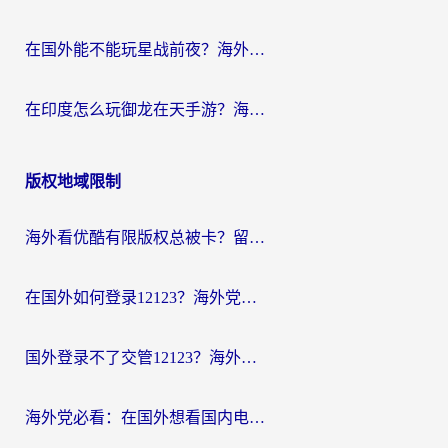
在国外能不能玩星战前夜？海外党国服游戏不卡顿的秘密武器在这里
在印度怎么玩御龙在天手游？海外党畅玩国服的终极生存指南
版权地域限制
海外看优酷有限版权总被卡？留学生亲测有效的回国加速器选择指南
在国外如何登录12123？海外党必备的回国加速实用指南
国外登录不了交管12123？海外华人亲测有效的回国加速器选择指南
海外党必看：在国外想看国内电视剧用什么软件？3步解决地域限制