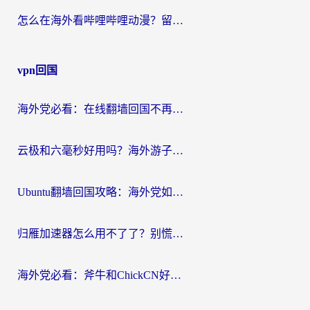
怎么在海外看哔哩哔哩动漫？留学生亲测有效的回国加速方案
vpn回国
海外党必看：在线翻墙回国不再难！教你选对加速器无缝刷国内资源
云极和六毫秒好用吗？海外游子解锁国内资源的真实答案
Ubuntu翻墙回国攻略：海外党如何选对加速器，无缝刷国内剧玩游戏？
归雁加速器怎么用不了了？别慌，这篇指南教你如何丝滑“回家”
海外党必看：斧牛和ChickCN好用吗？3款热门加速器实测+番茄加速器深度体验