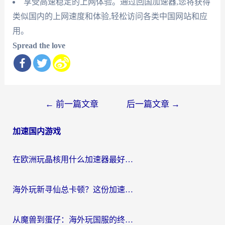
享受高速稳定的上网体验。通过回国加速器,您将获得
类似国内的上网速度和体验,轻松访问各类中国网站和应
用。
Spread the love
文
←
前一篇文章
后一篇文章
→
章
加速国内游戏
导
航
在欧洲玩晶核用什么加速器最好呢？一个老玩家的真心话
海外玩新寻仙总卡顿？这份加速器选择指南让你秒回国服流畅体验
从魔兽到蛋仔：海外玩国服的终极加速指南，找到你的专属高速通道